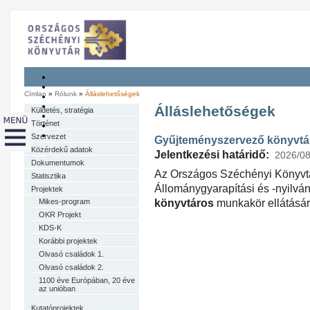
Címlap
»
Rólunk
»
Álláslehetőségek
Álláslehetőségek
Küldetés, stratégia
Történet
Szervezet
Gyűjteményszervező könyvtá
Közérdekű adatok
Jelentkezési határidő:
2026/08
Dokumentumok
Az Országos Széchényi Könyvt
Statisztika
Állománygyarapítási és -nyilván
Projektek
Mikes-program
könyvtáros
munkakör ellátásár
OKR Projekt
KDS-K
Korábbi projektek
Olvasó családok 1.
Olvasó családok 2.
1100 éve Európában, 20 éve
az unióban
Kutatóprojektek