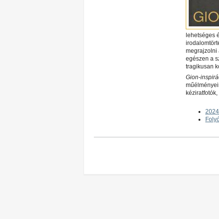
lehetséges é
irodalomtört
megrajzolni 
egészen a s
tragikusan k
Gion-inspirá
műélményeirő
kéziratfotók
2024
Foly