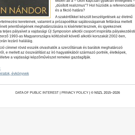
Miben áll a – Gion kapcsán gyakran emlegetett –
„dúsított realizmus”? Hol húzódik a referencialitá
és a fikció határa?
A szakértőkkel készült beszélgetések az életmű
rtelmezési kereteinek, valamint a prózapoétikai sajátosságainak feltárása mellett
éneti jelentőségének meghatározására is kísérletet tesznek, és igyekeznek
a teljes pályaívet a vajdasági
Új Symposion
alkotói csoport inspirálta pályakezdést
zerző 1993-as Magyarországra költözését követő alkotói korszakát 2002-ben,
orán lezáró haláláig.
ció
címmel rövid esszék olvashatók a szerzőtársak és barátok meghatározó
l, e mellett az összeállítást az író hagyatékából származó portrék, életképek,
, illetve a vajdasági képzőművészet remekei gazdagítják.
óiratok, évkönyvek
DATA OF PUBLIC INTEREST
|
PRIVACY POLICY
| © NSZL 2015–2026