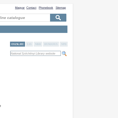
Magyar
Contact
Phonebook
Sitemap
OSZK.HU
LIS
NBH
HUMANUS
NPD
e