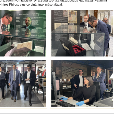
országon nyomtatott könyv, a
Budai krónika
díszdobozos kiadásával, valamint
y híres Philostratus-corvinájának másolatával.