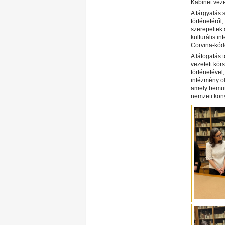
Kabinet veze
A tárgyalás 
történetéről
szerepeltek 
kulturális i
Corvina-kóde
A látogatás
vezetett kö
történetével
intézmény ol
amely bemut
nemzeti köny