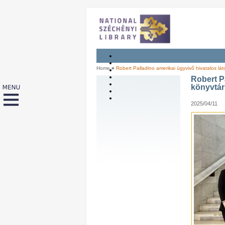
Home
»
Robert Palladino amerikai ügyvivő hivatalos l
Robert P
könyvtá
2025/04/11