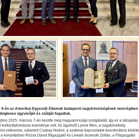
is 9-én az Amerikai Egyesült Államok budapesti nagykövetségének nemrégiben
deiglenes ügyvivőjét és stábját fogadtuk.
dino 2025. március 7-én kezdte meg magyarországi szolgálatát, így ez a látogatás
ő kultúrdiplomáciai eseménye volt. Az ügyvivőt Lynne Moo, a nagykövetség
ós referense, valamint Csabay Noémi, a szakmai kapcsolatok koordinátora kísérte
 a könyvtárban Rózsa Dávid főigazgató és Lewalt-Jezierski Zoltán, a Főigazgatói