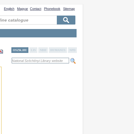
English
Magyar
Contact
Phonebook
Sitemap
OSZK.HU
LIS
NBH
HUMANUS
NPD