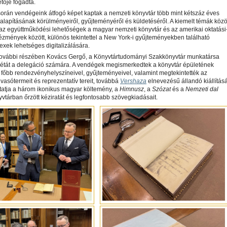
tője fogadta.
során vendégeink átfogó képet kaptak a nemzeti könyvtár több mint kétszáz éves
, alapításának körülményeiről, gyűjteményéről és küldetéséről. A kiemelt témák közö
az együttműködési lehetőségek a magyar nemzeti könyvtár és az amerikai oktatási
ntézmények között, különös tekintettel a New York-i gyűjteményekben található
xek lehetséges digitalizálására.
 további részében Kovács Gergő, a Könyvtártudományi Szakkönyvtár munkatársa
rsétát a delegáció számára. A vendégek megismerkedtek a könyvtár épületének
, főbb rendezvényhelyszíneivel, gyűjteményeivel, valamint megtekintették az
vasótermeit és reprezentatív tereit, továbbá
Vershaza
elnevezésű állandó kiállításá
atja a három ikonikus magyar költemény, a
Himnusz
, a
Szózat
és a
Nemzeti dal
vtárban őrzött kéziratát és legfontosabb szövegkiadásait.