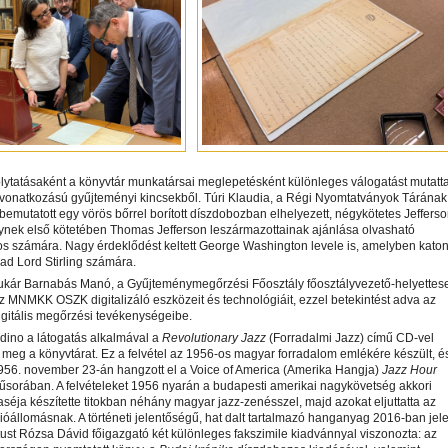
lytatásaként a könyvtár munkatársai meglepetésként különleges válogatást mutatt
 vonatkozású gyűjteményi kincsekből. Túri Klaudia, a Régi Nyomtatványok Tárának
emutatott egy vörös bőrrel borított díszdobozban elhelyezett, négykötetes Jefferso
ynek első kötetében Thomas Jefferson leszármazottainak ajánlása olvasható
s számára. Nagy érdeklődést keltett George Washington levele is, amelyben katon
 ad Lord Stirling számára.
ukár Barnabás Manó, a Gyűjteménymegőrzési Főosztály főosztályvezető-helyettes
z MNMKK OSZK digitalizáló eszközeit és technológiáit, ezzel betekintést adva az
igitális megőrzési tevékenységeibe.
dino a látogatás alkalmával a
Revolutionary Jazz
(Forradalmi Jazz) című CD-vel
meg a könyvtárat. Ez a felvétel az 1956-os magyar forradalom emlékére készült, é
1956. november 23-án hangzott el a Voice of America (Amerika Hangja)
Jazz Hour
űsorában. A felvételeket 1956 nyarán a budapesti amerikai nagykövetség akkori
ttaséja készítette titokban néhány magyar jazz-zenésszel, majd azokat eljuttatta az
ióállomásnak. A történeti jelentőségű, hat dalt tartalmazó hanganyag 2016-ban jel
ust Rózsa Dávid főigazgató két különleges fakszimile kiadvánnyal viszonozta: az