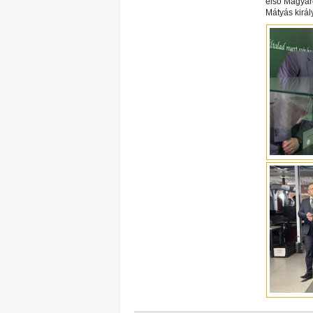
első Magyar
Mátyás királ