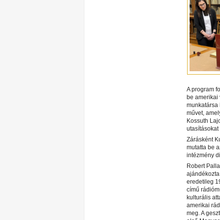
A program fo
be amerikai
munkatársa b
művet, amel
Kossuth Lajo
utasításokat
Zárásként K
mutatta be a
intézmény d
Robert Palla
ajándékozta 
eredetileg 
című rádióm
kulturális a
amerikai rád
meg. A geszt