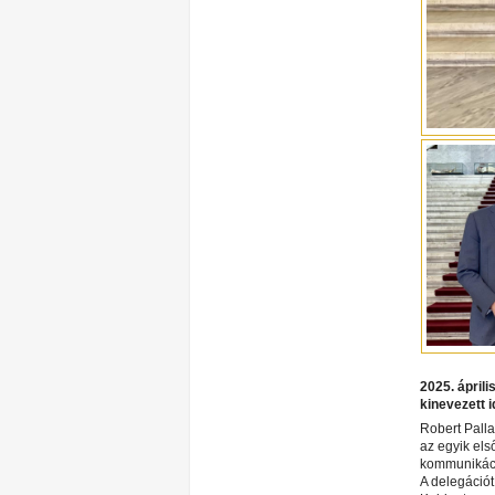
2025. ápril
kinevezett i
Robert Palla
az egyik els
kommunikáci
A delegációt