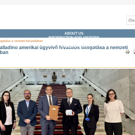
ABOUT US
INFORMATION FOR VISITORS
átogatása a nemzeti könyvtárban
SERVICES
COLLECTIONS
alladino amerikai ügyvivő hivatalos látogatása a nemzeti
CATALOGUES, DATABASES
rban
DIGITAL LIBRARY
WHAT'S ON?