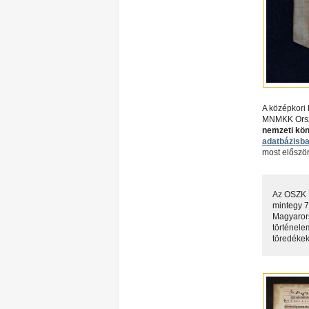
A középkori 
MNMKK Ország
nemzeti kön
adatbázisba
most először
Az OSZK K
mintegy 7
Magyarors
történele
töredékek