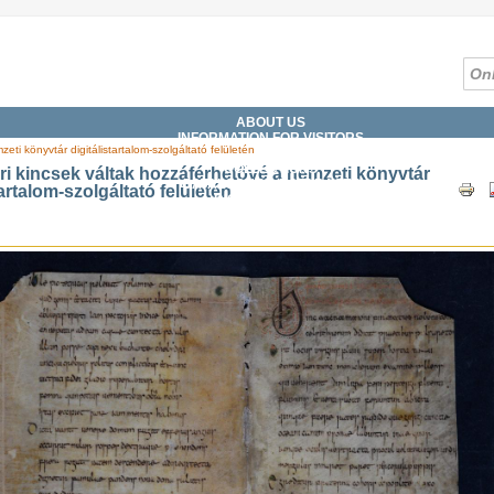
ABOUT US
INFORMATION FOR VISITORS
ti könyvtár digitálistartalom-szolgáltató felületén
SERVICES
COLLECTIONS
i kincsek váltak hozzáférhetővé a nemzeti könyvtár
CATALOGUES, DATABASES
tartalom-szolgáltató felületén
DIGITAL LIBRARY
WHAT'S ON?