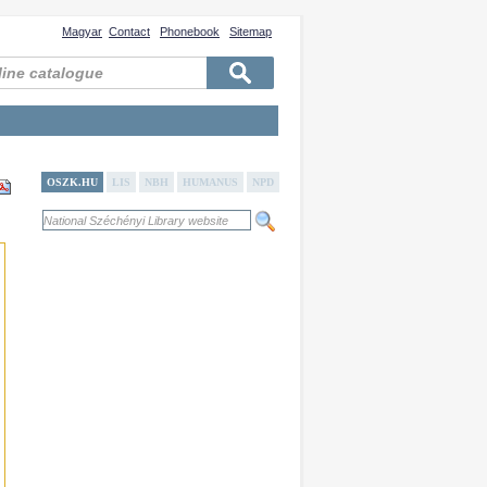
Magyar
Contact
Phonebook
Sitemap
OSZK.HU
LIS
NBH
HUMANUS
NPD