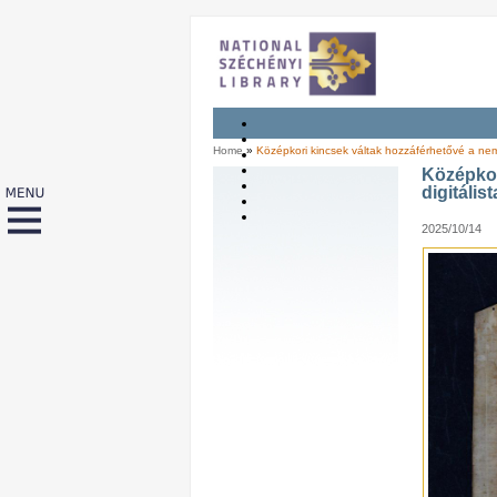
Home
»
Középkori kincsek váltak hozzáférhetővé a nemze
Középkor
digitális
2025/10/14