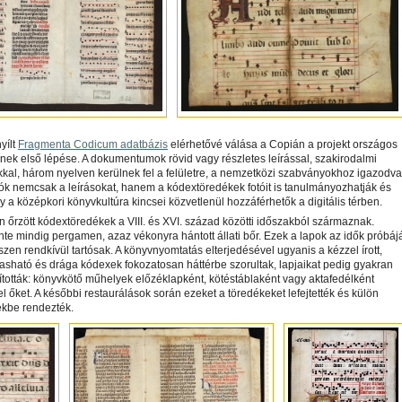
yílt
Fragmenta Codicum adatbázis
elérhetővé válása a Copián a projekt országos
ének első lépése. A dokumentumok rövid vagy részletes leírással, szakirodalmi
kal, három nyelven kerülnek fel a felületre, a nemzetközi szabványokhoz igazodva
ók nemcsak a leírásokat, hanem a kódextöredékek fotóit is tanulmányozhatják és
így a középkori könyvkultúra kincsei közvetlenül hozzáférhetők a digitális térben.
őrzött kódextöredékek a VIII. és XVI. század közötti időszakból származnak.
te mindig pergamen, azaz vékonyra hántott állati bőr. Ezek a lapok az idők próbáj
hiszen rendkívül tartósak. A könyvnyomtatás elterjedésével ugyanis a kézzel írott,
sható és drága kódexek fokozatosan háttérbe szorultak, lapjaikat pedig gyakran
tották: könyvkötő műhelyek előzéklapként, kötéstáblaként vagy aktafedélként
el őket. A későbbi restaurálások során ezeket a töredékeket lefejtették és külön
kbe rendezték.