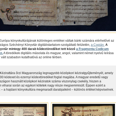
Európa könyvkultúrájának különleges emlékei váltak bárki számára elérhetővé az
os Széchényi Könyvtár digitálistartalom-szolgáltató felületén,
a Copián.
A
yvtár mintegy 400 darab kódextöredéket tett közzé
a Fragmenta Codicum
n.
A töredékek digitális másolata és magyar, angol, valamint német nyelvű leírása
 vált szabadon kutathatóvá az online térben.
ézirattára őrzi Magyarország legnagyobb középkori kéziratgyűjteményét, amely
00 kódexet és ezernyi kódextöredéket foglal magába. A magyar eredetű vagy
zágon használt középkori kéziratok száma viszonylag csekély, hiszen a
m viharai során az egykori kötetek nagy része megsemmisült. Éppen ezért a
 – a hajdani könyvkultúra megmaradt darabjaiként – különös értéket képviselnek.