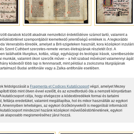
zött darabok között akadnak nemzetközi érdeklődésre számot tartó, valamint a
lődéstörténet szempontjából kiemelkedő jelentőségű emlékek is. A legkorábbi
da Venerabilis-töredék, amelyet a Brit-szigeteken használt, kora középkori inzulári
, és Szent Cuthbert szerzetes-remete verses életrajzának részletét őrzi. A
n találhatók liturgikus, kottás, világi, egyházjogi és teológiai írások, szentbeszéde
iai munkák, valamint ókori szerzők művei – a hét szabad művészet valamennyi ágát
éhány kódexből több lap is fennmaradt, mint például a zsolozsma liturgiájának
 tartalmazó Budai antifonále vagy a Zalka-antifonále esetében.
ek feldolgozását a
Fragmenta et Codices Kutatócsoport
végzi, amelyet Mezey
apított több mint ötven évvel ezelőtt, és az ezredforduló óta a nemzeti könyvtárban
A kutatócsoport célja, hogy elvégezze a kódextöredékek formai és tartalmi
t, feltárja eredetüket, valamint megállapítsa, hol és mikor használták az egykori
. Amennyiben lehetséges, az egykori őrzőkönyvekről is megpróbál információt
A kutatócsoport mindezzel hazánk középkori művelődéstörténetének, egykori
nak alaposabb megismeréséhez járul hozzá.