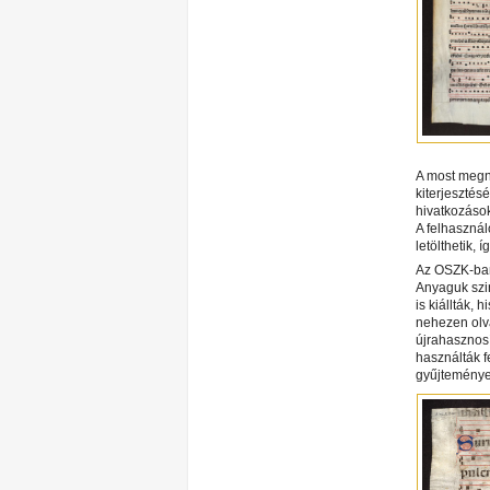
A most megn
kiterjesztés
hivatkozások
A felhasznál
letölthetik, 
Az OSZK-ban 
Anyaguk szin
is kiállták, 
nehezen olva
újrahasznosí
használták f
gyűjteménye