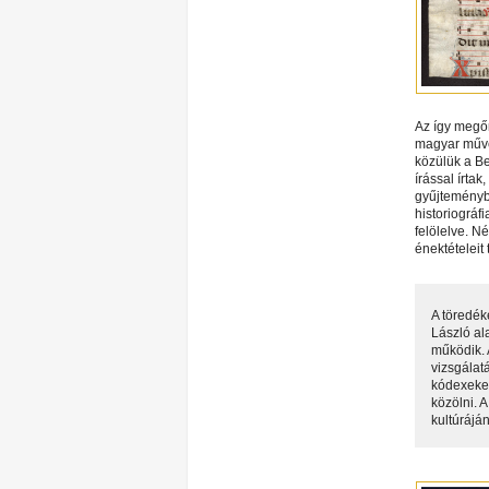
Az így megőr
magyar műve
közülük a Be
írással írtak
gyűjteménybe
historiográf
felölelve. N
énektételeit
A töredék
László al
működik. 
vizsgálatá
kódexeket
közölni. 
kultúrájá