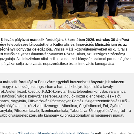
 Kihívás pályázat második fordulójának keretében 2026. március 30-án Pest
gy településére látogatott el a Kulturális és Innovációs Minisztérium és az
échényi Könyvtár delegációja,
Vincze Máté közgyűjteményekért és kulturális
ért felelős helyettes államtitkár, valamint Rózsa Dávid, az Országos Széchényi
gazgatója. A minisztérium által indított, a nemzeti könyvtár szakmai partnerségével
 pályázat célja az olvasás népszerűsítése és az innováció támogatása.
at második fordulójára Pest vármegyéből huszonhat könyvtár jelentkezett,
ármegye az országos rangsorban a harmadik helyre lépett elő a tavalyi
ról. A jelentkezők között öt KSZR-könyvtár, húsz települési könyvtár, valamint a
 hatókörű városi könyvtár szerepel. Az indulók közül kilenc település – Fót,
nárcs, Nagykáta, Pilisvörösvár, Pócsmegyer, Pomáz, Szigetszentmiklós és Üllő –
lyi pályázaton is részt vett; tizenegy – Albertirsa, Ceglédbercel, Fót, Gyömrő,
eányfalu, Pilisszentlászló, Szentmártonkáta, Táborfalva, Újlengyel és Visegrád – a
vabb olvasás-népszerűsítő kampány különkategóriában is megméreti magát.
 állomása a
Táborfalvai Nagyközségi és Iskolai Könyvtár
volt, ahol Nagy András