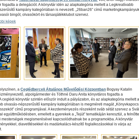
 fogadta a delegációt. A könyvtár idén az alapkategória mellett a Legkreatívabb
szerűsítő kampány kategóriában is nevezett. „26ban26” című marketingkampányu
vasói bingót, olvasókört és társasjátékklubot szervez.
bbi képek
elyszínen, a
Ceglédberceli Általános Művelődési Központban
Bogyay Katalin
ézményvezető, alpolgármester és Tóthné Daru Anita könyvtáros fogadta a
 A ceglédi könyvtár szintén először indult a pályázaton, és az alapkategória mellett 
bb olvasás-népszerűsítő kampány kategóriában is megméreti magát „Könyvkapocs
összeköt” című programjával. A kezdeményezés részeként sváb sétát szervez a Svá
 együttműködésben, emellett a gyerekek a „Tejút” tematikáján keresztül, a felnőtt
yi mesterségek megismerésével kapcsolódhatnak be a programokba. A könyvtár
ényekkel, diavetítésekkel és madárkalács-készítő foglalkozásokkal is várja az
t.