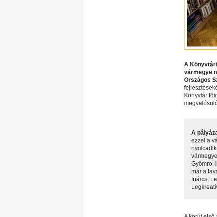
A Könyvtári
vármegye né
Országos Sz
fejlesztések
Könyvtár fői
megvalósuló
A pályáz
ezzel a v
nyolcadik
vármegyei
Gyömrő, I
már a tava
Inárcs, L
Legkreatí
A körút első