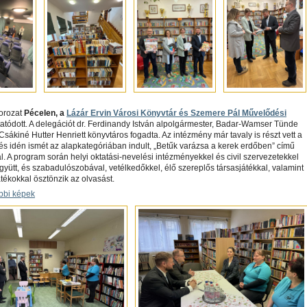
sorozat
Pécelen, a
Lázár Ervin Városi Könyvtár és Szemere Pál Művelődési
tatódott. A delegációt dr. Ferdinandy István alpolgármester, Badar-Wamser Tünde
Csákiné Hutter Henriett könyvtáros fogadta. Az intézmény már tavaly is részt vett a
és idén ismét az alapkategóriában indult, „Betűk varázsa a kerek erdőben” című
 A program során helyi oktatási-nevelési intézményekkel és civil szervezetekkel
ütt, és szabadulószobával, vetélkedőkkel, élő szereplős társasjátékkal, valamint
ékokkal ösztönzik az olvasást.
bbi képek