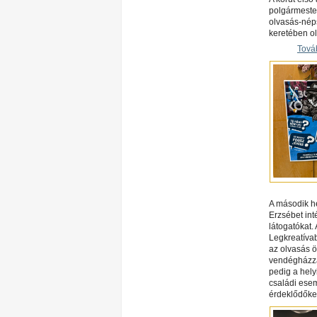
polgármester
olvasás-nép
keretében ol
Tová
A második h
Erzsébet int
látogatókat.
Legkreatíva
az olvasás 
vendégházzal
pedig a hel
családi esem
érdeklődőke