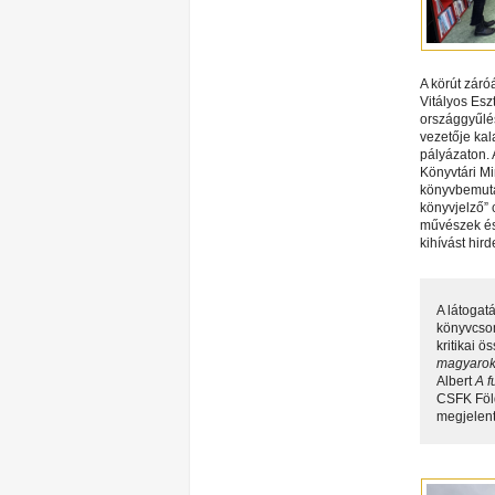
A körút zár
Vitályos Esz
országgyűlés
vezetője kal
pályázaton. 
Könyvtári Mi
könyvbemutat
könyvjelző” 
művészek és
kihívást hir
A látogat
könyvcsom
kritikai 
magyarok
Albert
A f
CSFK Föld
megjelent