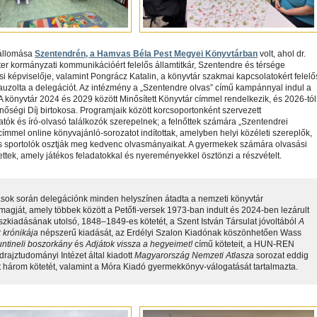
óállomása
Szentendrén, a Hamvas Béla Pest Megyei Könyvtárban
volt, ahol dr.
ter kormányzati kommunikációért felelős államtitkár, Szentendre és térsége
i képviselője, valamint Pongrácz Katalin, a könyvtár szakmai kapcsolatokért felelő
auzolta a delegációt. Az intézmény a „Szentendre olvas” című kampánnyal indul a
A könyvtár 2024 és 2029 között Minősített Könyvtár címmel rendelkezik, és 2026-tól
nőségi Díj birtokosa. Programjaik között korcsoportonként szervezett
ók és író-olvasó találkozók szerepelnek; a felnőttek számára „Szentendrei
címmel online könyvajánló-sorozatot indítottak, amelyben helyi közéleti szereplők,
 sportolók osztják meg kedvenc olvasmányaikat. A gyermekek számára olvasási
dettek, amely játékos feladatokkal és nyereményekkel ösztönzi a részvételt.
ások során delegációnk minden helyszínen átadta a nemzeti könyvtár
agját, amely többek között a Petőfi-versek 1973-ban indult és 2024-ben lezárult
összkiadásának utolsó, 1848–1849-es kötetét, a Szent István Társulat jóvoltából
A
 krónikája
népszerű kiadását, az Erdélyi Szalon Kiadónak köszönhetően Wass
untineli boszorkány
és
Adjátok vissza a hegyeimet!
című köteteit, a HUN-REN
rajztudományi Intézet által kiadott
Magyarország Nemzeti Atlasza
sorozat eddig
 három kötetét, valamint a Móra Kiadó gyermekkönyv-válogatását tartalmazta.