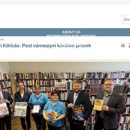
ABOUT US
INFORMATION FOR VISITORS
unk
SERVICES
COLLECTIONS
i Kihívás: Pest vármegyei körúton jártunk
CATALOGUES, DATABASES
DIGITAL LIBRARY
WHAT'S ON?