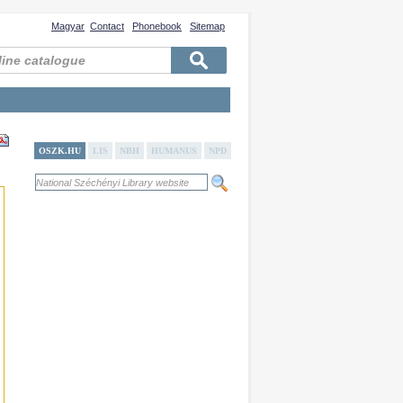
Magyar
Contact
Phonebook
Sitemap
OSZK.HU
LIS
NBH
HUMANUS
NPD