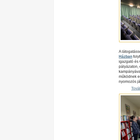
A látogatás
Házban
foly
igazgató és 
pályázaton, 
kampányával.
működnek egy
nyomozós ját
Tová