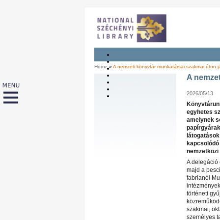
Home
»
A nemzeti könyvtár munkatársai szakmai úton 
A nemzet
2026/05/13
Könyvtárunk
egyhetes sz
amelynek so
papírgyárak
látogatások
kapcsolódó
nemzetközi 
A delegáció 
majd a pesci
fabrianói Mu
intézmények
történeti gy
közreműködé
szakmai, okt
személyes t