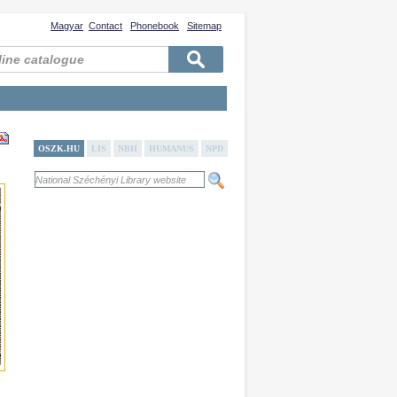
Magyar
Contact
Phonebook
Sitemap
n
OSZK.HU
LIS
NBH
HUMANUS
NPD