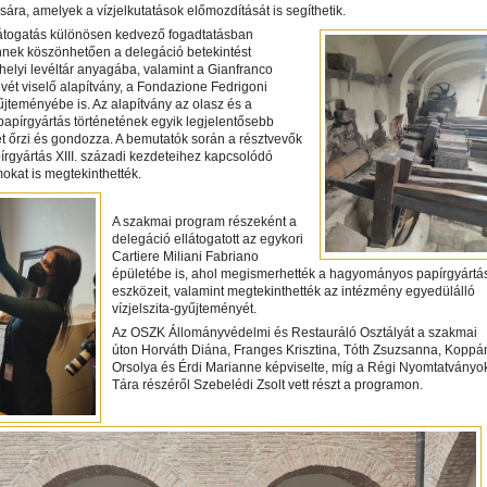
ra, amelyek a vízjelkutatások előmozdítását is segíthetik.
 látogatás különösen kedvező fogadtatásban
nnek köszönhetően a delegáció betekintést
 helyi levéltár anyagába, valamint a Gianfranco
vét viselő alapítvány, a Fondazione Fedrigoni
jteményébe is. Az alapítvány az olasz és a
apírgyártás történetének egyik legjelentősebb
t őrzi és gondozza. A bemutatók során a résztvevők
apírgyártás XIII. századi kezdeteihez kapcsolódó
kat is megtekinthették.
A szakmai program részeként a
delegáció ellátogatott az egykori
Cartiere Miliani Fabriano
épületébe is, ahol megismerhették a hagyományos papírgyártá
eszközeit, valamint megtekinthették az intézmény egyedülálló
vízjelszita-gyűjteményét.
Az OSZK Állományvédelmi és Restauráló Osztályát a szakmai
úton Horváth Diána, Franges Krisztina, Tóth Zsuzsanna, Koppá
Orsolya és Érdi Marianne képviselte, míg a Régi Nyomtatványo
Tára részéről Szebelédi Zsolt vett részt a programon.