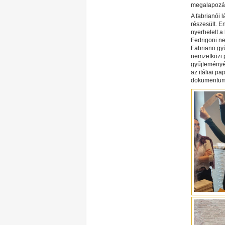
megalapozásá
A fabrianói
részesült. E
nyerhetett a
Fedrigoni ne
Fabriano gyű
nemzetközi p
gyűjteményé
az itáliai p
dokumentumo