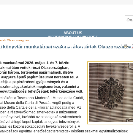
ABOUT US
INFORMATION FOR VISITORS
jártak Olaszországban
SERVICES
COLLECTIONS
i könyvtár munkatársai szakmai úton jártak Olaszországba
CATALOGUES, DATABASES
DIGITAL LIBRARY
WHAT'S ON?
 munkatársai 2026. május 1. és 7. között
akmai úton vettek részt Olaszországban,
rán három, történelmi papírmalmok, illetve
 alapjaira épülő papírmúzeumot kerestek fel. A
 célja a papírtörténeti gyűjtemények és a
 szakmai gyakorlatok megismerése, valamint a
együttműködési lehetőségek feltérképezése volt.
elsőként a Toscolano-Madernó-i Museo della Cartát,
ai Museo della Carta di Pesciát, végül pedig a
seo della Carta e della Filigranát látogatta meg. Az
ben a résztvevők megismerkedtek a múzeumok
űjteményeivel, továbbá az ott dolgozó szakemberek
sével átfogó képet kaptak az egyes intézmények
atási és közönségkapcsolati tevékenységéről is. A
alálkozások egyúttal lehetőséget teremtettek későbbi szakmai együttműködések