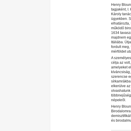
Henry Bloun
tagjaként, I.
Károly tanác
ügyekben. S
elhatározta,
működő biro
1634 tavasz
majdnem egy
Itáliába. Útj
fordult meg,
mérföldet ut
A személyes 
célja az vol
amelyeket el
kíváncsiság,
szerencse eg
sírkamrákba,
elkerülve az
olvashatunk 
többnejűségr
népekről.
Henry Blount
Birodalomra 
demisztifiká
és birodalm