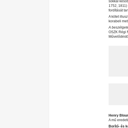
sokkal későb
1752, 1811) 
fordítását t
A kötet ill
korabeli met
A beszélgeté
OSZK Régi N
Művelődéstö
Henry Blou
A mű eredet
Borító- és k