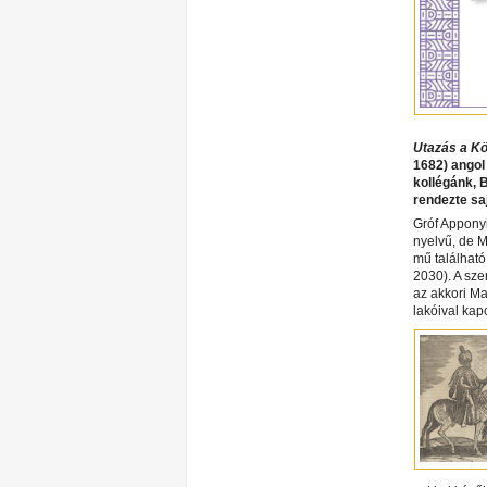
Utazás a Kö
1682) angol
kollégánk, 
rendezte saj
Gróf Appony
nyelvű, de M
mű található
2030). A sze
az akkori Ma
lakóival kap