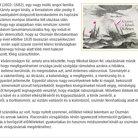
t (1602–1682), egy nagy múltú angol família
 Károly angol király, a forradalom után pedig II.
sadójaként dolgozott kereskedelmi és hajózási
zámos európai államba tett utazása után
 hogy egy alapjaiban más rendszer szerint
dalom tanulmányozásába fog, így indult el
án Velencéből, hogy az Oszmán Birodalomban
 évet eltöltve 1635 tavaszán visszaérkezzen
a során saját szavai szerint kilenc királyságban
 tizenegy hónap alatt több mint hatezer
azott, főleg szárazföldön.
kíváncsiságon túl, amely arra késztette, hogy titkokat tárjon fel, utazásának másik
t, hogy megfigyeléseivel országa javát szolgálja rámutatva azokra a hibákra,
 kellene kerülniük, és megmutatva azt, amit érdemes utánozniuk. Személyét a
 a vakmerőség, az álcázás, a kalandvágy, a megfigyelés, a merészség és a
yaránt jellemezte. Egyedül utazva nagy veszélyeknek tette ki magát, bekúszott
 kimenekült szorult helyzetekből, kegyetlen kivégzéseket nézett végig, mindvégig
 őt fenyegető legnagyobb veszélyt, hogy eladják rabszolgának. Művében többek kö
a kávé és a sörbet elkészítéséről és fogyasztásáról, a török zenéről, a
ől, a bortilalomról, az iszlám vallásról és a különböző, oszmán fennhatóság alatt é
 szándéka az volt, hogy nyitott szemmel, előítélet nélkül tekintsen az Oszmán
és annak lakóira. Racionális vizsgálódás révén igyekezett információt gyűjteni,
lta a berögzült előítéleteket, gyakorlatias és hasznos módszereket kínált az oszmá
uk virágzásának megértéséhez.