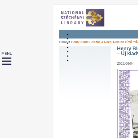
Home
»
Henry Blount Utazás a Közel-Keleten című mű
Henry Bl
– Új kia
2026/06/04