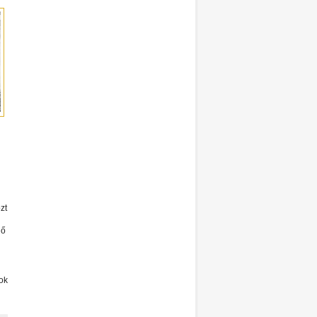
zt
lő
nok