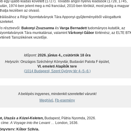
b egy újabb kiadás követett (1727). További angol nyelvű kiadások (1728, 1745,
után, 1974-ben jelent meg a mű franciául, 2010-ben törökül, most pedig a magyar
arthatja kezében az olvasó.
usztrálásához a Régi Nyomtatványok Tára Apponyi-gyűjteményéből válogattunk
szeteket.
s résztvevői:
Bakonyi Zsuzsanna
és
Varga Bernadett
tudományos kutatók, az
yomtatványok Tára munkatársai, valamint
Várkonyi Gábor
történész, az ELTE BT
rténeti Tanszékének vezetője.
Időpont:
2026. június 4., csütörtök 18 óra
Helyszín:
Országos Széchényi Könyvtár, Budavári Palota F épület,
VI. emeleti Alapítók tere
(1014 Budapest, Szent György tér 4–5–6.)
A belépés ingyenes, mindenkit szeretettel várunk!
Meghívó
,
Fb-esemény
nt,
Utazás a Közel-Keleten
,
Budapest, Pátria Nyomda, 2026.
i címe:
A Voyage into the Levant
… London, 1636.
önyvterv: Kóbor Szilvia.