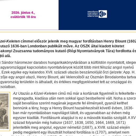
zel-Keleten
címmel először jelenik meg magyar fordításban Henry Blount (160
 utazó 1636-ban Londonban publikált műve. Az OSZK által kiadott kötetet
Bakonyi Zsuzsanna tudományos kutató (Régi Nyomtatványok Tára) fordította é
tó alá.
i Sándor háromezer darabos hungarikakönyvtárában a külföldön nyomtatott, idege
agyarországgal kapcsolatos nyomtatványok között több mint félszáz angol nyelvű
. Ezek egyike egy kalandos XVII. századi utazás beszámolóját őrzi (jelzete: App. H.
rzője egy angol utazó, Henry Blount, aki Velencéből az Oszmán Birodalomba tartva
gyarország területén is áthaladt, és értékes megfigyeléseket tett az országgal és
csolatban.
Az Utazás a Közel-Keleten
című mű már a kortársak figyelmét is felkeltette
megragadta, kiadása után nem sokkal igazi bestsellerré vált. Noha a szerz
saját bevallása szerint magának jegyezte fel élményeit, gyanút kelthet
bennünk a tény, hogy a Henry Blount hazaérkezését követő évben, 1636-
ban már nyomtatásban napvilágot látott, és ugyanabban az évben még
egyszer kiadták. Fordításunk alapjául is ez a második kiadás szolgált. A XVI
század folyamán még hatszor (1637, 1638, 1650, 1664, 1669, 1671)
jelentették meg angolul, egyszer németül (1687), a XVIII. század elején
pedig megjelent egy illusztrált holland fordítása is (1707), amelyet nem