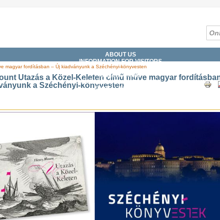
ABOUT US
INFORMATION FOR VISITORS
ve magyar fordításban – Új kiadványunk a Széchényi-könyvesten
SERVICES
COLLECTIONS
ount Utazás a Közel-Keleten című műve magyar fordításba
CATALOGUES, DATABASES
dványunk a Széchényi-könyvesten
DIGITAL LIBRARY
WHAT'S ON?