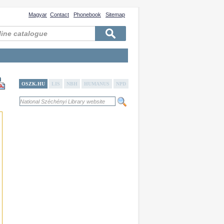
Magyar
Contact
Phonebook
Sitemap
n
OSZK.HU
LIS
NBH
HUMANUS
NPD