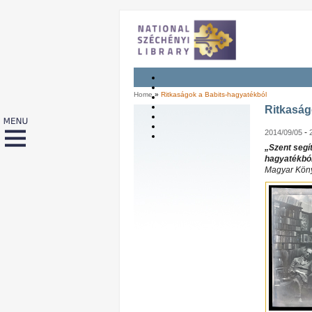
Home
»
Ritkaságok a Babits-hagyatékból
Ritkaság
-
2014/09/05
„Szent segí
hagyatékból
Magyar Köny