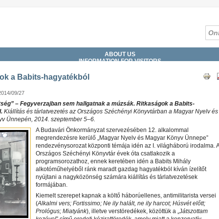
ABOUT US
INFORMATION FOR VISITORS
SERVICES
COLLECTIONS
ok a Babits-hagyatékból
CATALOGUES, DATABASES
DIGITAL LIBRARY
2014/09/27
WHAT'S ON?
tség” – Fegyverzajban sem hallgatnak a múzsák. Ritkaságok a Babits-
.
Kiállítás és tárlatvezetés az Országos Széchényi Könyvtárban a Magyar Nyelv és
v Ünnepén, 2014. szeptember 5–6.
A Budavári Önkormányzat szervezésében 12. alkalommal
megrendezésre kerülő „Magyar Nyelv és Magyar Könyv Ünnepe”
rendezvénysorozat központi témája idén az I. világháború irodalma. 
Országos Széchényi Könyvtár évek óta csatlakozik a
programsorozathoz, ennek keretében idén a Babits Mihály
alkotóműhelyéből ránk maradt gazdag hagyatékból kíván ízelítőt
nyújtani a nagyközönség számára kiállítás és tárlatvezetések
formájában.
Kiemelt szerepet kapnak a költő háborúellenes, antimilitarista versei
(
Alkalmi vers; Fortissimo; Ne ily halált, ne ily harcot; Húsvét előtt;
Prológus; Miatyánk
), illetve verstöredékek, közöttük a „J
átszottam