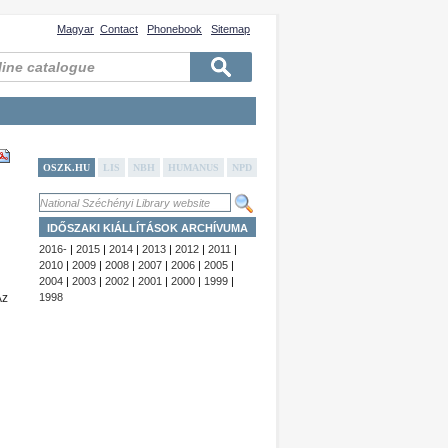
Magyar
Contact
Phonebook
Sitemap
OSZK.HU
LIS
NBH
HUMANUS
NPD
IDŐSZAKI KIÁLLÍTÁSOK ARCHÍVUMA
2016-
|
2015
|
2014
|
2013
|
2012
|
2011
|
2010
|
2009
|
2008
|
2007
|
2006
|
2005
|
2004
|
2003
|
2002
|
2001
|
2000
|
1999
|
Az
1998