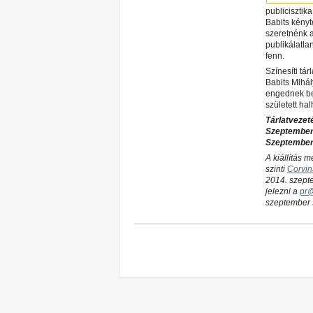
publicisztik
Babits kényt
szeretnénk a
publikálatla
fenn.
Színesíti tá
Babits Mihál
engednek bepi
született h
Tárlatvezet
Szeptember 
Szeptember 
A kiállítás 
szinti
Corvin
2014. szepte
jelezni a
pr
szeptember 9