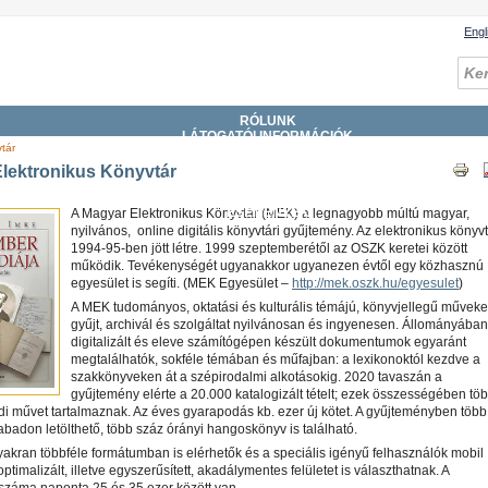
Engl
RÓLUNK
LÁTOGATÓI INFORMÁCIÓK
tár
GYŰJTEMÉNYEK
SZOLGÁLTATÁSOK
lektronikus Könyvtár
KATALÓGUSOK, ADATBÁZISOK
DIGITÁLIS KÖNYVTÁR
ESEMÉNYEK
A Magyar Elektronikus Könyvtár (MEK) a legnagyobb múltú magyar,
nyilvános, online digitális könyvtári gyűjtemény. Az elektronikus könyv
1994-95-ben jött létre. 1999 szeptemberétől az OSZK keretei között
működik. Tevékenységét ugyanakkor ugyanezen évtől egy közhasznú
egyesület is segíti. (MEK Egyesület –
http://mek.oszk.hu/egyesulet
)
A MEK tudományos, oktatási és kulturális témájú, könyvjellegű műveke
gyűjt, archivál és szolgáltat nyilvánosan és ingyenesen. Állományában
digitalizált és eleve számítógépen készült dokumentumok egyaránt
megtalálhatók, sokféle témában és műfajban: a lexikonoktól kezdve a
szakkönyveken át a szépirodalmi alkotásokig. 2020 tavaszán a
gyűjtemény elérte a 20.000 katalogizált tételt; ezek összességében tö
di művet tartalmaznak. Az éves gyarapodás kb. ezer új kötet. A gyűjteményben több
abadon letölthető, több száz órányi hangoskönyv is található.
akran többféle formátumban is elérhetők és a speciális igényű felhasználók mobil
timalizált, illetve egyszerűsített, akadálymentes felületet is választhatnak. A