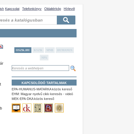
ish
Kapcsolat
Telefonkönyv
Oldaltérkép
Hírlevél
OSZK.HU
KSZK
MNB
HUMANUS
NPA
tár
KAPCSOLÓDÓ TARTALMAK
t
EPA-HUMANUS-MATARKA közös kereső
EHM: Magyar nyelvű cikk-keresés - videó
MEK-EPA-DKA közös kereső
bb