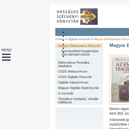
Címlap
»
Digitális könyvtár
»
Magyar Elektronikus Könyv
Magyar E
Magyar Elektronikus Könyvtár
Kereskedelmi forgalomban
nem elérhető művek
Elektronikus Periodika
Adatbázis
OSZK Webarchívum
OSZK Digitális Könyvtár
Digitális Képarchívum
Magyar Digitális Képkönyvtár
E-corvinák
Tematikus honlapok, virtuális
kiállítások
tízezer egye
mint 360, sz
A könyvek gy
eszközökre op