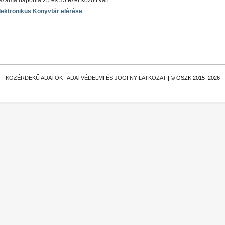
száma naponta 25 és 35 ezer között van.
ektronikus Könyvtár elérése
KÖZÉRDEKŰ ADATOK
|
ADATVÉDELMI ÉS JOGI NYILATKOZAT
| © OSZK 2015–2026