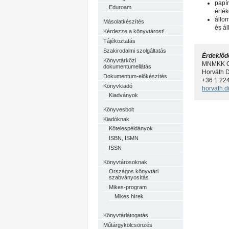
papí
Eduroam
érték
állo
Másolatkészítés
és ál
Kérdezze a könyvtárost!
Tájékoztatás
Szakirodalmi szolgáltatás
Érdeklőd
Könyvtárközi
MNMKK OS
dokumentumellátás
Horváth 
Dokumentum-előkészítés
+36 1 22
Könyvkiadó
horvath.
Kiadványok
Könyvesbolt
Kiadóknak
Kötelespéldányok
ISBN, ISMN
ISSN
Könyvtárosoknak
Országos könyvtári
szabványosítás
Mikes-program
Mikes hírek
Könyvtárlátogatás
Műtárgykölcsönzés