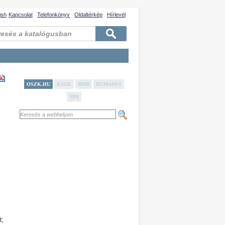
ish
Kapcsolat
Telefonkönyv
Oldaltérkép
Hírlevél
OSZK.HU
KSZK
MNB
HUMANUS
NPA
t;