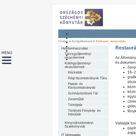
Címlap
»
Szolgáltatások
»
Kötészet, restaurálás
Restaurá
Helybenhasználat
Törzsgyűjteményi
olvasótermek
Az Állomány
és dokument
Különgyűjteményi
olvasótermek
ősny
16–2
Kézirattár
grafi
Régi Nyomtatványok Tára
díszl
Plakát- és
kézir
Kisnyomtatványtár
kézi
Színháztörténeti Tár
egyl
Zeneműtár
címer
Térképtár
glób
Történeti Fénykép- és
fény
Interjútár
Könyvtártudományi
Vállalják to
Szakkönyvtár
papí
érté
IT támogatás