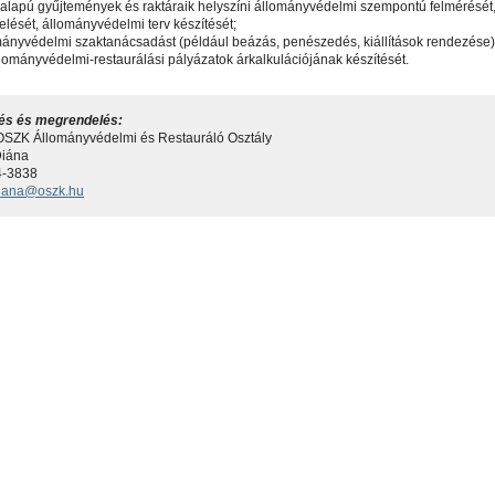
ralapú gyűjtemények és raktáraik helyszíni állományvédelmi szempontú felmérését
elését, állományvédelmi terv készítését;
mányvédelmi szaktanácsadást (például beázás, penészedés, kiállítások rendezése)
lományvédelmi-restaurálási pályázatok árkalkulációjának készítését.
és és megrendelés:
ZK Állományvédelmi és Restauráló Osztály
Diána
4-3838
diana@oszk.hu