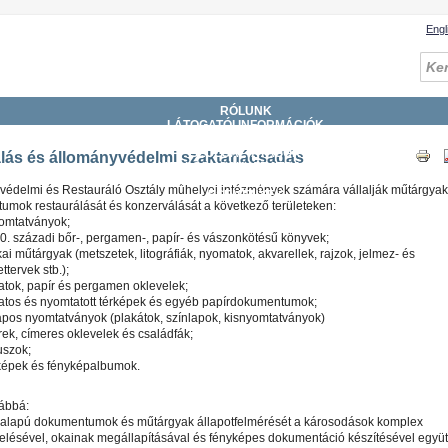
Engl
RÓLUNK
LÁTOGATÓI INFORMÁCIÓK
GYŰJTEMÉNYEK
SZOLGÁLTATÁSOK
lás és állományvédelmi szaktanácsadás
KATALÓGUSOK, ADATBÁZISOK
DIGITÁLIS KÖNYVTÁR
védelmi és Restauráló Osztály műhelyei intézmények számára vállalják műtárgyak
ESEMÉNYEK
umok restaurálását és konzerválását a következő területeken:
omtatványok;
0. századi bőr-, pergamen-, papír- és vászonkötésű könyvek;
kai műtárgyak (metszetek, litográfiák, nyomatok, akvarellek, rajzok, jelmez- és
ettervek stb.);
atok, papír és pergamen oklevelek;
ratos és nyomtatott térképek és egyéb papírdokumentumok;
apos nyomtatványok (plakátok, színlapok, kisnyomtatványok)
ek, címeres oklevelek és családfák;
uszok;
képek és fényképalbumok.
vábbá:
ralapú dokumentumok és műtárgyak állapotfelmérését a károsodások komplex
kelésével, okainak megállapításával és fényképes dokumentáció készítésével együt