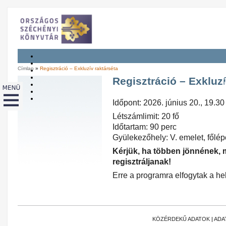
Címlap
»
Regisztráció – Exkluzív raktárséta
Regisztráció – Exkluzí
Időpont: 2026. június 20., 19.30
Létszámlimit: 20 fő
Időtartam: 90 perc
Gyülekezőhely: V. emelet, főlé
Kérjük, ha többen jönnének,
regisztráljanak!
Erre a programra elfogytak a hel
KÖZÉRDEKŰ ADATOK
|
ADA