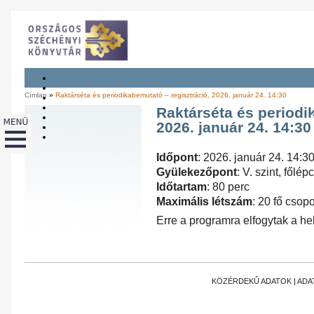
Címlap
»
Raktárséta és periodikabemutató – regisztráció, 2026. január 24. 14:30
Raktárséta és periodi
2026. január 24. 14:30
Időpont
: 2026. január 24. 14:3
Gyülekezőpont
: V. szint, főlép
Időtartam
: 80 perc
Maximális létszám
: 20 fő csop
Erre a programra elfogytak a hel
KÖZÉRDEKŰ ADATOK
|
ADA