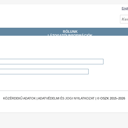
Engl
RÓLUNK
LÁTOGATÓI INFORMÁCIÓK
GYŰJTEMÉNYEK
SZOLGÁLTATÁSOK
KATALÓGUSOK, ADATBÁZISOK
DIGITÁLIS KÖNYVTÁR
ESEMÉNYEK
KÖZÉRDEKŰ ADATOK
|
ADATVÉDELMI ÉS JOGI NYILATKOZAT
| © OSZK 2015–2026