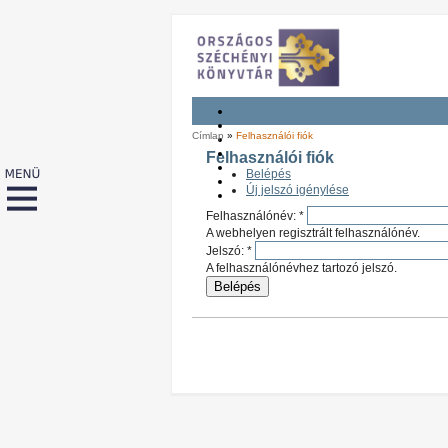
Címlap
»
Felhasználói fiók
Felhasználói fiók
Belépés
Új jelszó igénylése
Felhasználónév:
*
A webhelyen regisztrált felhasználónév.
Jelszó:
*
A felhasználónévhez tartozó jelszó.