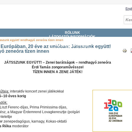
Engl
RÓLUNK
LÁTOGATÓI INFORMÁCIÓK
sszunk együtt! rendhagyó zeneóra tízen innen
GYŰJTEMÉNYEK
SZOLGÁLTATÁSOK
 Európában, 20 éve az unióban: Játsszunk együtt!
KATALÓGUSOK, ADATBÁZISOK
ó zeneóra tízen innen
DIGITÁLIS KÖNYVTÁR
ESEMÉNYEK
JÁTSSZUNK EGYÜTT! – Zenei barátságok – rendhagyó zeneóra
Érdi Tamás zongoraművésszel
TÍZEN INNEN A ZENE JÁTÉK!
űfaja:
interaktív koncert zenei játékokkal
5–10 éves korig
adók:
Liszt Ferenc-díjas, Prima Primissima díjas,
sz, a Magyar Érdemrend Lovagkeresztje (polgári
ntetettje
er
zenepedagógus, karnagy, Kokas-oktató
s Réka
moderátor