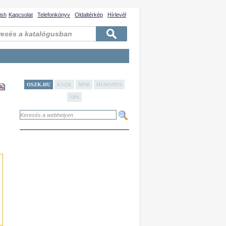
ish
Kapcsolat
Telefonkönyv
Oldaltérkép
Hírlevél
OSZK.HU
KSZK
MNB
HUMANUS
NPA