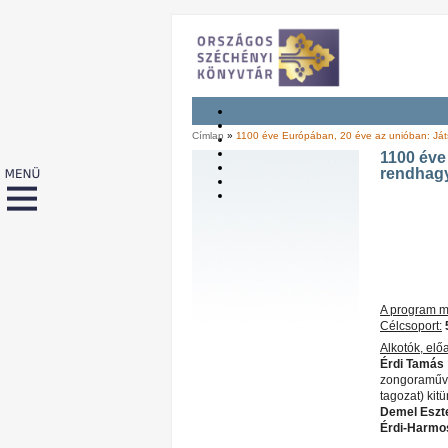
Címlap
»
1100 éve Európában, 20 éve az unióban: Ját
1100 éve
rendhagy
A program m
Célcsoport:
Alkotók, elő
Érdi Tamás
zongoraművé
tagozat) kitü
Demel Eszt
Érdi-Harmo