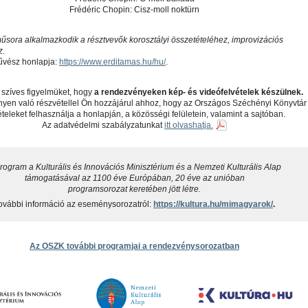
Frédéric Chopin: Cisz-moll noktürn
sora alkalmazkodik a résztvevők korosztályi összetételéhez, improvizációs
z.
vész honlapja:
https://www.erditamas.hu/hu/
.
 szíves figyelmüket, hogy
a rendezvényeken kép- és videófelvételek készülnek.
yen való részvétellel Ön hozzájárul ahhoz, hogy az Országos Széchényi Könyvtár
ételeket felhasználja a honlapján, a közösségi felületein, valamint a sajtóban.
​Az adatvédelmi szabályzatunkat
itt olvashatja.
rogram a Kulturális és Innovációs Minisztérium és a Nemzeti Kulturális Alap
támogatásával az 1100 éve Európában, 20 éve az unióban
programsorozat keretében jött létre.
ovábbi információ az eseménysorozatról:
https://kultura.hu/mimagyarok/
.
Az OSZK további programjai a rendezvénysorozatban