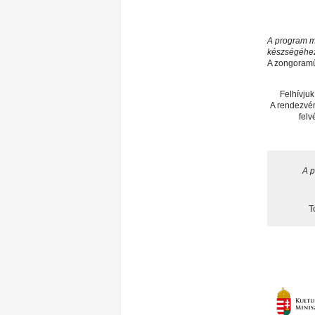
A program mű
készségéhe
A zongoramű
Felhívjuk
A rendezvén
felv
A p
T