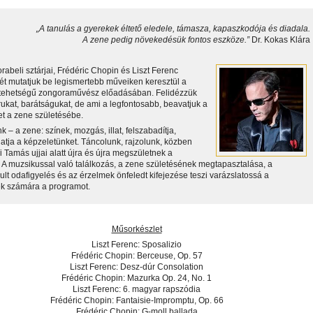
„A tanulás a gyerekek éltető eledele, támasza, kapaszkodója és diadala.
A zene pedig növekedésük fontos eszköze.”
Dr. Kokas Klára
rabeli sztárjai, Frédéric Chopin és Liszt Ferenc
t mutatjuk be legismertebb műveiken keresztül a
 tehetségű zongoraművész előadásában. Felidézzük
ukat, barátságukat, de ami a legfontosabb, beavatjuk a
t a zene születésébe.
k – a zene: színek, mozgás, illat, felszabadítja,
ja a képzeletünket. Táncolunk, rajzolunk, közben
i Tamás ujjai alatt újra és újra megszületnek a
 A muzsikussal való találkozás, a zene születésének megtapasztalása, a
ult odafigyelés és az érzelmek önfeledt kifejezése teszi varázslatossá a
k számára a programot.
Műsorkészlet
Liszt Ferenc: Sposalizio
Frédéric Chopin: Berceuse, Op. 57
Liszt Ferenc: Desz-dúr Consolation
Frédéric Chopin: Mazurka Op. 24, No. 1
Liszt Ferenc: 6. magyar rapszódia
Frédéric Chopin: Fantaisie-Impromptu, Op. 66
Frédéric Chopin: G-moll ballada