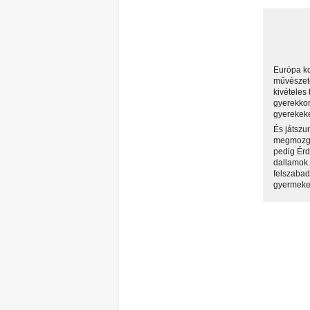
Európa ko
művészeté
kivételes
gyerekkor
gyerekeke
És játszun
megmozgat
pedig Érd
dallamok.
felszabad
gyermeke