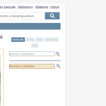
ish
Kapcsolat
Telefonkönyv
Oldaltérkép
Hírlevél
OSZK.HU
KSZK
MNB
HUMANUS
NPA