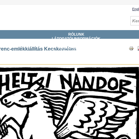
Engl
RÓLUNK
LÁTOGATÓI INFORMÁCIÓK
GYŰJTEMÉNYEK
SZOLGÁLTATÁSOK
renc-emlékkiállítás Kecskeméten
KATALÓGUSOK, ADATBÁZISOK
DIGITÁLIS KÖNYVTÁR
ESEMÉNYEK