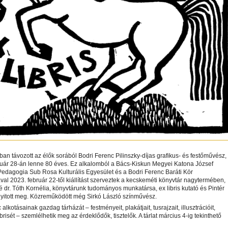
ban távozott az élők sorából Bodri Ferenc Pilinszky-díjas grafikus- és festőművész,
ruár 28-án lenne 80 éves. Ez alkalomból a Bács-Kiskun Megyei Katona József
Pedagogia Sub Rosa Kulturális Egyesület és a Bodri Ferenc Baráti Kör
al 2023. február 22-től kiállítást szerveztek a kecskeméti könyvtár nagytermében,
 dr. Tóth Kornélia, könyvtárunk tudományos munkatársa, ex libris kutató és Pintér
nyitott meg. Közreműködött még Sirkó László színművész.
alkotásainak gazdag tárházát – festményeit, plakátjait, tusrajzait, illusztrációit,
brisét – szemlélhetik meg az érdeklődők, tisztelők. A tárlat március 4-ig tekinthető