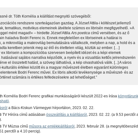
asné dr. Tóth Kornélia a kiállítást megnyitó szövegéből:
szociációs rendszere szerteágazóan gazdag. A József Attila-i költészet jellemző
k, tematikus, motivikus elemeinek átvétele számos ex librisén megfigyelhető. »A
gel mérd magad!« – hirdette József Attila
Ars poetica
című versében, és az ő
n haladva Bodri Ferenc is. Ennek megfelelően ex libriseinek a határai is
k, a mikrovilág a makrovilág bemutatására vállalkozik, melyben a nap, a hold és a
 adta keretben jelenik meg az élő és élettelen világ, köztük az ember. […]
ív ex librisein a kompozícióba szervesen beépített idézet és a képi elemek
hatásával sajátos narratíva képződik, a nyelv és a vizualitás kettős jelrendszerén
érve el összetett hatást, a szöveg láthatóvá, a kép olvashatóvá válik. [...] A város
-kulturális értékei között és a magyar művészeti életben egyaránt különleges
t jelentenek Bodri Ferenc művei. Ex libris alkotói tevékenysége a művészet- és az
örténet számára is értékes felfedezésekre ad lehetőséget.”
th Kornélia Bodri Ferenc grafikai munkásságáról készült 2022-es írása
könyvtárun
asható
.
ásról
a Bács-Kiskun Vármegyei hírportálon, 2023. 02. 22.
i TV Híróra című adásában
összeállítás a kiállításról
, 2023. 02. 22. (a 9.53 perctől 
).
ti TV Múzsa című
műsora az emlékkiállításról
, 2023. február 28. (a megnyitóbeszéd
51 perctől a 4.10 percig).