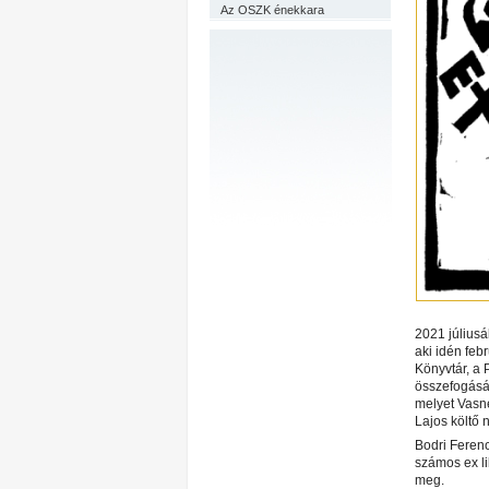
Az OSZK énekkara
2021 júliusá
aki idén feb
Könyvtár, a 
összefogásáv
melyet Vasné
Lajos költő 
Bodri Ferenc 
számos ex li
meg.