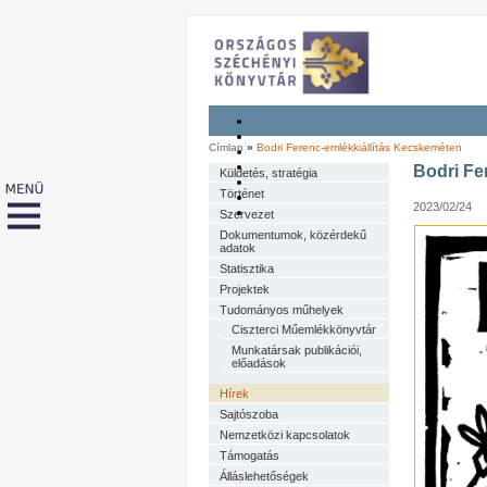
Címlap
»
Bodri Ferenc-emlékkiállítás Kecskeméten
Bodri Fe
Küldetés, stratégia
Történet
2023/02/24
Szervezet
Dokumentumok, közérdekű
adatok
Statisztika
Projektek
Tudományos műhelyek
Ciszterci Műemlékkönyvtár
Munkatársak publikációi,
előadások
Hírek
Sajtószoba
Nemzetközi kapcsolatok
Támogatás
Álláslehetőségek