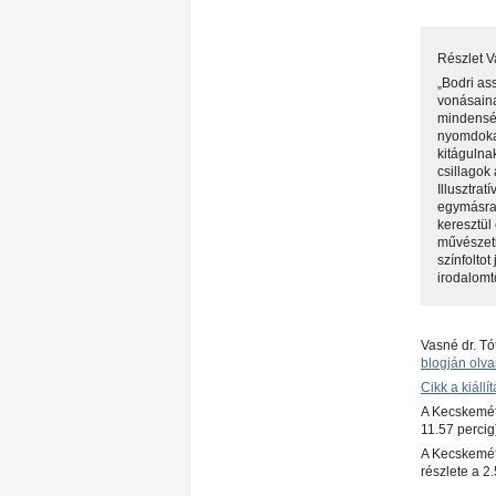
Részlet V
„Bodri as
vonásaina
mindenség
nyomdokai
kitágulna
csillagok
Illusztrat
egymásra 
keresztül 
művészeti
színfolto
irodalomt
Vasné dr. Tó
blogján olv
Cikk a kiállít
A Kecskemét
11.57 percig
A Kecskemé
részlete a 2.