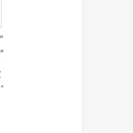
it
ott
g
r
a
t a