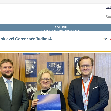
Engl
RÓLUNK
LÁTOGATÓI INFORMÁCIÓK
GYŰJTEMÉNYEK
SZOLGÁLTATÁSOK
 oklevél Gerencsér Juditnak
KATALÓGUSOK, ADATBÁZISOK
DIGITÁLIS KÖNYVTÁR
ESEMÉNYEK