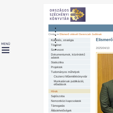
Címlap
»
Elismerő oklevél Gerencsér Juditnak
Elismerő
Küldetés, stratégia
Történet
2025/04/10
Szervezet
Dokumentumok, közérdekű
adatok
Statisztika
Projektek
Tudományos műhelyek
Ciszterci Műemlékkönyvtár
Munkatársak publikációi,
előadások
Hírek
Sajtószoba
Nemzetközi kapcsolatok
Támogatás
Álláslehetőségek