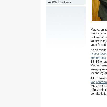
Az OSZK énekkara
Magyarország
munkáját, a
dokumentumo
kulturális fe
vezetői érte
Az oklevéll
Public Colle
konferencia
14–15-én a
Magyar Nemz
közgyűjtemén
technológiai
A kitünteté
könyvtárána
MNMKK OSZK 
népszerűsíté
vonultatja f