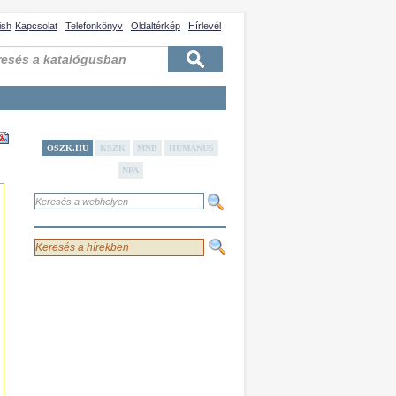
ish
Kapcsolat
Telefonkönyv
Oldaltérkép
Hírlevél
OSZK.HU
KSZK
MNB
HUMANUS
NPA