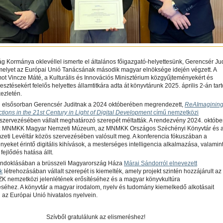
 Kormánya oklevéllel ismerte el általános főigazgató-helyettesünk, Gerencsér Jud
melyet az Európai Unió Tanácsának második magyar elnöksége idején végzett. A
t Vincze Máté, a Kulturális és Innovációs Minisztérium közgyűjteményekért és
jlesztésekért felelős helyettes államtitkára adta át könyvtárunk 2025. április 2-án tart
kezletén.
el elsősorban Gerencsér Juditnak a 2024 októberében megrendezett,
ReAImaginin
ctions in the 21st Century in Light of Digital Development
című nemzetközi
szervezésében vállalt meghatározó szerepét méltatták. A rendezvény 2024. októbe
z MNMKK Magyar Nemzeti Múzeum, az MNMKK Országos Széchényi Könyvtár és 
eti Levéltár közös szervezésében valósult meg. A konferencia fókuszában a
yeket érintő digitális kihívások, a mesterséges intelligencia alkalmazása, valamin
 fejlődés hatása állt.
s indoklásában a brüsszeli Magyarország Háza
Márai Sándorról elnevezett
k
létrehozásában vállalt szerepét is kiemelték, amely projekt szintén hozzájárult az
nemzetközi jelenlétének erősítéséhez és a magyar könyvkultúra
séhez. A könyvtár a magyar irodalom, nyelv és tudomány kiemelkedő alkotásait
el az Európai Unió hivatalos nyelvein.
Szívből gratulálunk az elismeréshez!