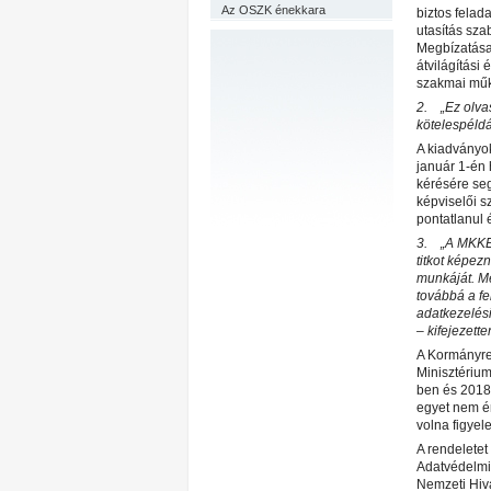
Az OSZK énekkara
biztos felad
utasítás sz
Megbízatása 
átvilágítási
szakmai műk
2. „Ez olvas
kötelespéldá
A kiadványok
január 1-én
kérésére seg
képviselői sz
pontatlanul 
3. „A MKKE e
titkot képez
munkáját. Me
továbbá a fe
adatkezelés
– kifejezett
A Kormányren
Minisztériu
ben és 2018-
egyet nem ér
volna figyel
A rendeletet
Adatvédelmi
Nemzeti Hiv