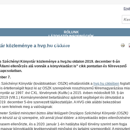
Engl
RÓLUNK
LÁTOGATÓI INFORMÁCIÓK
GYŰJTEMÉNYEK
SZOLGÁLTATÁSOK
ár közleménye a hvg.hu cikkére
KATALÓGUSOK, ADATBÁZISOK
DIGITÁLIS KÖNYVTÁR
ESEMÉNYEK
 Széchényi Könyvtár közleménye a hvg.hu oldalon 2019. december 6-án
Állami ellenőrzés alá vonnák a könyvkiadást is” cikk pontatlan és félrevezető
 kapcsolatban.
ber 7.
 Széchényi Könyvtár (továbbiakban: OSZK) elhatárolódik a
hvg.hu cikkében
foglalt
, és értetlenségét fejezi ki az OSZK szerepének rosszhiszemű félremagyarázása miat
nyvtár az 1997. évi CXL. törvénynek (Kulttv.) a 2015. évben módosított 59. §-án
2019 (VIII.1.) Kormányrendelet betartásához ajánlott segítséget és útmutatást a
19. december 5-ére szervezett tájékoztatóján. A HVG cikk alábbi bekezdései
sem felelnek meg a valóságnak:
er Szilárd miniszteri biztos által felügyelt Országos Széchényi Könyvtár (OSZK)
e készül az új szerepére, sőt annál jóval többre: a könyvkiadás teljes ellenőrzésére
sem ellenőrizte, és a 2020. január 1-én hatályba lépő törvény szerint sem fogja
a magyar könyvkiadók tevékenységét minőségi és tartalmi szempontból. A miniszteri