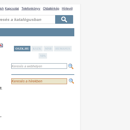
ish
Kapcsolat
Telefonkönyv
Oldaltérkép
Hírlevél
OSZK.HU
KSZK
MNB
HUMANUS
NPA
t.
”