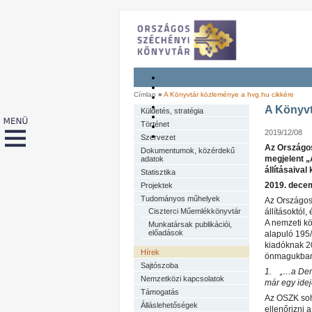
Címlap
»
A Könyvtár közleménye a hvg.hu cikkére
A Könyvt
Küldetés, stratégia
Történet
2019/12/08
Szervezet
Az Országos
Dokumentumok, közérdekű
megjelent „
adatok
állításaival
Statisztika
2019. decem
Projektek
Tudományos műhelyek
Az Országos
Ciszterci Műemlékkönyvtár
állításoktól
A nemzeti kö
Munkatársak publikációi,
előadások
alapuló 195/
kiadóknak 20
Hírek
önmagukban 
Sajtószoba
1. „…a Demet
Nemzetközi kapcsolatok
már egy idej
Támogatás
Az OSZK soha
Álláslehetőségek
ellenőrizni 