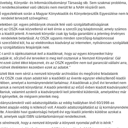
zövetség, Könyvtár- és Információtudományi Társaság stb. Sem szakmai probléma,
rendelkezésekkel való ütközés nem merült fel a NAIH részéről sem.
tő egyeztetések során a Magyar Könyvkiadók és Könyvterjesztők Egyesülése nem te
a rendelet tervezett szövegéhez.
etekben (pl. egyes példányok olvasók felé való szolgáltathatóságának
or) az OSZK-nak közvetlenül el kell érnie a szerzői jog tulajdonosát, amely számos
a kiadót jelenti. A nemzeti könyvtár csak így tudja garantálni a jelenleg érvényes
 rendeletek betartását. Az OSZK ugyanis minden szerzőijog-tulajdonossal
i szerződést köt, ha az elektronikus kiadványt az interneten, nyilvánosan szolgáltat
y szolgáltatásra felajánlják neki.
 arról is tájékoztatniuk kell a kiadóknak, hogy az egyes könyveiket hány
dják ki, sőt jövő évi terveiket is meg kell osztaniuk a Nemzeti Könyvtárral. Gál
int ezek üzleti titkot képeznek, és az OSZK egyelőre nem tud garanciát vállalni arra,
ülnek illetéktelen kezekben ezek az adatok.”
leti titok nem sérül a nemzeti könyvtár archiválási és megőrzési feladataink
 Az OSZK csak olyan adatot kér a kiadóktól az évente egyszer elkészítendő kiadói
etében, amelyet a kormányrendelet tartalmaz. A kiadóknak a jövő évi terveiket nem
aniuk a nemzeti könyvtárral. A kiadói jelentést az előző évben kiadott kiadványaikró
lítaniuk, valamint azokról a kiadványokról kell jelentést küldeniük, amelyekhez már
 igényeltek, de mégsem jelentek meg.
ldányszámokról való adatszolgáltatás az eddig hatályban lévő 60/1998-as
let alapján eddig is kötelező volt. A kiadói adatszolgáltatást az új kormányrendele
tte. A korábbi havi gyakoriságú helyett évi egy kiadói jelentés küldése azokat a
nti, amelyek saját ISBN számtartománnyal rendelkeznek.
is sérelmezik, hogy a nemzeti könyvtár a könyvek nyomdai pdf-ét is kérik.”