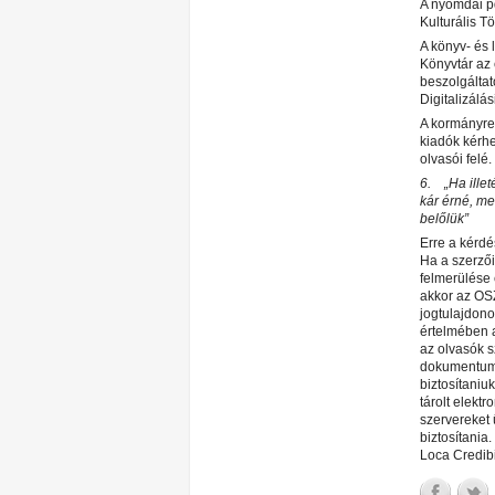
A nyomdai pd
Kulturális T
A könyv- és 
Könyvtár az 
beszolgáltat
Digitalizálás
A kormányren
kiadók kérh
olvasói felé.
6. „Ha illet
kár érné, me
belőlük”
Erre a kérdé
Ha a szerzői
felmerülése 
akkor az OS
jogtulajdono
értelmében 
az olvasók s
dokumentumo
biztosítaniu
tárolt elekt
szervereket
biztosítania
Loca Credibil