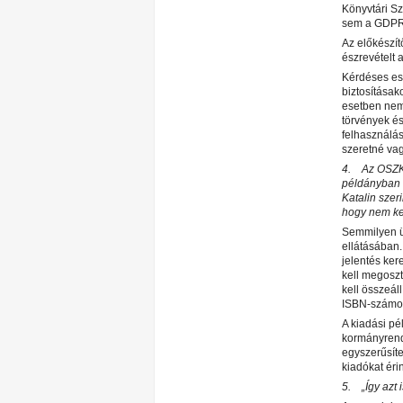
Könyvtári S
sem a GDPR 
Az előkészí
észrevételt 
Kérdéses es
biztosításak
esetben nem 
törvények és
felhasználás
szeretné vag
4. Az OSZK-t
példányban a
Katalin szer
hogy nem ker
Semmilyen üz
ellátásában.
jelentés ker
kell megoszt
kell összeál
ISBN-számot
A kiadási pé
kormányrende
egyszerűsíte
kiadókat éri
5. „Így azt 