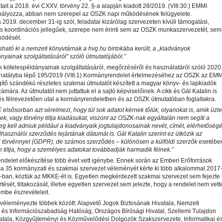
atait a 2018. évi CXXV. törvény 22. §-a alapján kiadott 28/2019. (VIII.30.) EMMI
abályozza, abban nem szerepel az OSZK napi működésének felügyelete.
2019. december 31-ig szól, feladatai kizárólag szervezeten kívüli támogatási,
 és koordinációs jellegűek, szerepe nem érinti sem az OSZK munkaszervezetét, sem
ödését.
ható ki a nemzeti könyvtárnak a hvg.hu birtokába került, a „kiadványok
nyainak szolgáltatásáról” szóló útmutatójából.”
 kötelespéldányainak szolgáltatásáról, megőrzéséről és használatáról szóló 2020
 hatályba lépő 195/2019 (VIII.1) Kormányrendelet értelmezéséhez az OSZK az EMM
ítő szándékú részletes szakmai útmutatót készített a magyar könyv- és lapkiadók
ámára. Az útmutatót nem juttattuk el a sajtó képviselőinek. A cikk és Gál Katalin is
és félrevezetően utal a kormányrendeletben és az OSZK útmutatóban foglaltakra.
lsősorban azt sérelmezi, hogy túl sok adatot kérnek tőlük, olyanokat is, amik üzle
nek, vagy törvény tiltja kiadásukat, viszont az OSZK-nak egyáltalán nem segíti a
g kell adniuk például a kiadványaik jogtulajdonosainak nevét, címét, elérhetőségé
lhasználói szerződés lejártának dátumát is. Gál Katalin szerint ez ütközik az
i törvénnyel (GDPR), de számos szerződés – különösen a külföldi szerzők esetébe
en tiltja, hogy a személyes adatokat továbbadják harmadik félnek.”
delet előkészítése több évet vett igénybe. Ennek során az Emberi Erőforrások
ma 35 kormányzati és szakmai szervezet véleményét kérte ki több alkalommal 2017
ban, köztük az MKKE-ét is. Egyetlen megkérdezett szakmai szervezet sem fejezte 
tését, tiltakozását, illetve egyetlen szervezet sem jelezte, hogy a rendelet nem vett
embe észrevételeit.
 véleményezte többek között: Alapvető Jogok Biztosának Hivatala, Nemzeti
 és Információszabadság Hatóság, Országos Bírósági Hivatal, Szellemi Tulajdon
atala, Közgyűjteményi és Közművelődési Dolgozók Szakszervezete, Informatikai é