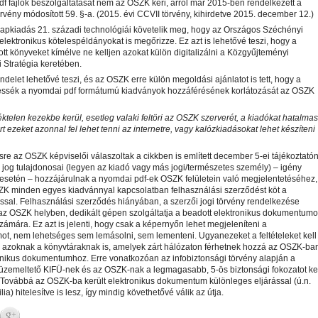
f fájlok beszolgáltatását nem az OSZK kéri, arról már 2015-ben rendelkezett a
örvény módosított 59. §-a. (2015. évi CCVII törvény, kihirdetve 2015. december 12.)
lapkiadás 21. századi technológiái követelik meg, hogy az Országos Széchényi
elektronikus kötelespéldányokat is megőrizze. Ez azt is lehetővé teszi, hogy a
ott könyveket kímélve ne kelljen azokat külön digitalizálni a Közgyűjteményi
i Stratégia keretében.
delet lehetővé teszi, és az OSZK erre külön megoldási ajánlatot is tett, hogy a
essék a nyomdai pdf formátumú kiadványok hozzáférésének korlátozását az OSZK
éktelen kezekbe kerül, esetleg valaki feltöri az OSZK szerverét, a kiadókat hatalmas
rt ezeket azonnal fel lehet tenni az internetre, vagy kalózkiadásokat lehet készíteni
sre az OSZK képviselői válaszoltak a cikkben is említett december 5-ei tájékoztatón
 jog tulajdonosai (legyen az kiadó vagy más jogi/természetes személy) – igény
esetén – hozzájárulnak a nyomdai pdf-ek OSZK felületein való megjelentetéséhez,
ZK minden egyes kiadvánnyal kapcsolatban felhasználási szerződést köt a
ssal. Felhasználási szerződés hiányában, a szerzői jogi törvény rendelkezése
az OSZK helyben, dedikált gépen szolgáltatja a beadott elektronikus dokumentumo
zámára. Ez azt is jelenti, hogy csak a képernyőn lehet megjeleníteni a
t, nem lehetséges sem lemásolni, sem lementeni. Ugyanezeket a feltételeket kell
k azoknak a könyvtáraknak is, amelyek zárt hálózaton férhetnek hozzá az OSZK-ba
ronikus dokumentumhoz. Erre vonatkozóan az infobiztonsági törvény alapján a
 üzemeltető KIFÜ-nek és az OSZK-nak a legmagasabb, 5-ös biztonsági fokozatot ke
. Továbbá az OSZK-ba került elektronikus dokumentum különleges eljárással (ú.n.
ia) hitelesítve is lesz, így mindig követhetővé válik az útja.