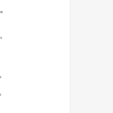
tt
ni
l
t