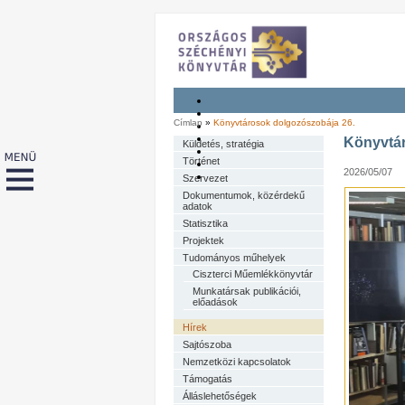
Címlap
»
Könyvtárosok dolgozószobája 26.
Könyvtár
Küldetés, stratégia
Történet
2026/05/07
Szervezet
Dokumentumok, közérdekű
adatok
Statisztika
Projektek
Tudományos műhelyek
Ciszterci Műemlékkönyvtár
Munkatársak publikációi,
előadások
Hírek
Sajtószoba
Nemzetközi kapcsolatok
Támogatás
Álláslehetőségek