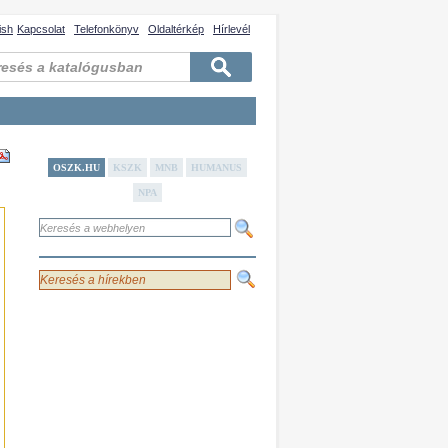
ish
Kapcsolat
Telefonkönyv
Oldaltérkép
Hírlevél
OSZK.HU
KSZK
MNB
HUMANUS
NPA