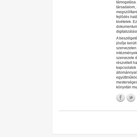
támogatása. 
társadalom,
megszólítani
fejlődés hat
kivételek. E
dokumentumsz
digitalizálá
A beszélget
jövője kerül
szervezeten 
intézmények
szervezete é
részvételt 
kapcsolatok
állománnyal 
együttműködé
mesterséges 
könyvtári m