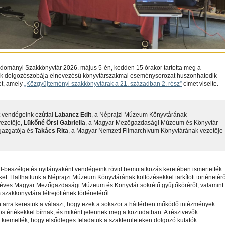
udományi Szakkönyvtár 2026. május 5-én, kedden 15 órakor tartotta meg a
k dolgozószobája elnevezésű könyvtárszakmai eseménysorozat huszonhatodik
t, amely
„Közgyűjteményi szakkönyvtárak a 21. században 2. rész”
címet viselte.
 vendégeink ezúttal
Labancz Edit
, a Néprajzi Múzeum Könyvtárának
vezetője,
Lükőné Örsi Gabriella
, a Magyar Mezőgazdasági Múzeum és Könyvtár
gazgatója és
Takács Rita
, a Magyar Nemzeti Filmarchívum Könyvtárának vezetője
l-beszélgetés nyitányaként vendégeink rövid bemutatkozás keretében ismertették
et. Hallhattunk a Néprajzi Múzeum Könyvtárának költözésekkel tarkított történetérő
 éves Magyar Mezőgazdasági Múzeum és Könyvtár sokrétű gyűjtőköréről, valamint
 szakkönyvtára létrejöttének történetéről.
 arra kerestük a választ, hogy ezek a sokszor a háttérben működő intézmények
os értékekkel bírnak, és miként jelennek meg a köztudatban. A résztvevők
kiemelték, hogy elsődleges feladatuk a szakterületeken dolgozó kutatók