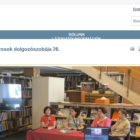
Engl
RÓLUNK
LÁTOGATÓI INFORMÁCIÓK
GYŰJTEMÉNYEK
SZOLGÁLTATÁSOK
osok dolgozószobája 26.
KATALÓGUSOK, ADATBÁZISOK
DIGITÁLIS KÖNYVTÁR
ESEMÉNYEK