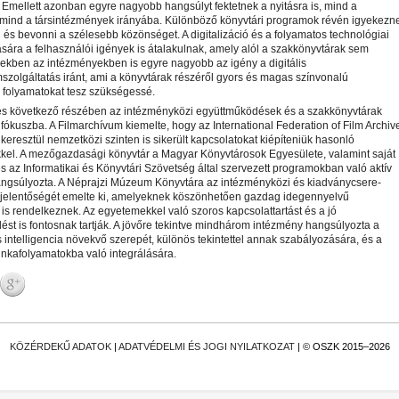
Emellett azonban egyre nagyobb hangsúlyt fektetnek a nyitásra is, mind a
 mind a társintézmények irányába. Különböző könyvtári programok révén igyekezn
 és bevonni a szélesebb közönséget. A digitalizáció és a folyamatos technológiai
ására a felhasználói igények is átalakulnak, amely alól a szakkönyvtárak sem
zekben az intézményekben is egyre nagyobb az igény a digitális
olgáltatás iránt, ami a könyvtárak részéről gyors és magas színvonalú
si folyamatokat tesz szükségessé.
és következő részében az intézményközi együttműködések és a szakkönyvtárak
t fókuszba. A Filmarchívum kiemelte, hogy az International Federation of Film Archiv
keresztül nemzetközi szinten is sikerült kapcsolatokat kiépíteniük hasonló
kel. A mezőgazdasági könyvtár a Magyar Könyvtárosok Egyesülete, valamint saját
s az Informatikai és Könyvtári Szövetség által szervezett programokban való aktív
hangsúlyozta. A Néprajzi Múzeum Könyvtára az intézményközi és kiadványcsere-
 jelentőségét emelte ki, amelyeknek köszönhetően gazdag idegennyelvű
is rendelkeznek. Az egyetemekkel való szoros kapcsolattartást és a jó
st is fontosnak tartják. A jövőre tekintve mindhárom intézmény hangsúlyozta a
intelligencia növekvő szerepét, különös tekintettel annak szabályozására, és a
unkafolyamatokba való integrálására.
KÖZÉRDEKŰ ADATOK
|
ADATVÉDELMI ÉS JOGI NYILATKOZAT
| © OSZK 2015–2026