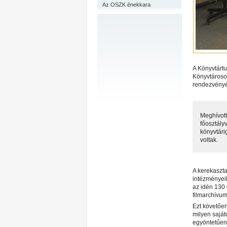
Az OSZK énekkara
A Könyvtárt
Könyvtároso
rendezvényé
Meghívott
főosztály
könyvtári
voltak.
A kerekaszta
intézményeik
az idén 130
filmarchívum
Ezt követően
milyen saját
egyöntetűen 