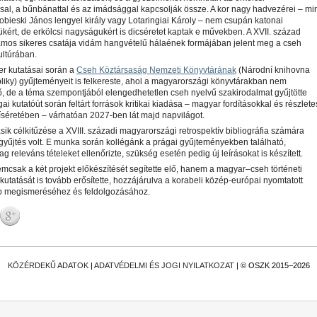
sal, a bűnbánattal és az imádsággal kapcsolják össze. A kor nagy hadvezérei – mi
 Sobieski János lengyel király vagy Lotaringiai Károly – nem csupán katonai
ükért, de erkölcsi nagyságukért is dicséretet kaptak e művekben. A XVII. század
mos sikeres csatája vidám hangvételű hálaének formájában jelent meg a cseh
ultúrában.
er kutatásai során a
Cseh Köztársaság Nemzeti Könyvtárának
(Národní knihovna
iky) gyűjteményeit is felkereste, ahol a magyarországi könyvtárakban nem
, de a téma szempontjából elengedhetetlen cseh nyelvű szakirodalmat gyűjtötte
ai kutatóút során feltárt források kritikai kiadása – magyar fordításokkal és részlete
íséretében – várhatóan 2027-ben lát majd napvilágot.
sik célkitűzése a XVIII. századi magyarországi retrospektív bibliográfia számára
gyűjtés volt. E munka során kollégánk a prágai gyűjteményekben található,
lag releváns tételeket ellenőrizte, szükség esetén pedig új leírásokat is készített.
emcsak a két projekt előkészítését segítette elő, hanem a magyar–cseh történeti
kutatását is tovább erősítette, hozzájárulva a korabeli közép-európai nyomtatott
b megismeréséhez és feldolgozásához.
KÖZÉRDEKŰ ADATOK
|
ADATVÉDELMI ÉS JOGI NYILATKOZAT
| © OSZK 2015–2026