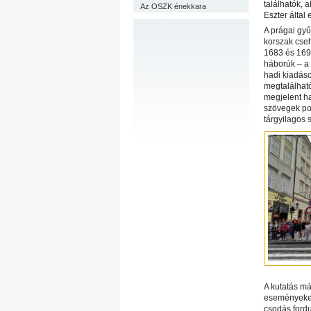
találhatók, 
Az OSZK énekkara
Eszter által 
A prágai gyű
korszak cse
1683 és 1699
háborúk – a 
hadi kiadáso
megtalálható
megjelent ha
szövegek po
tárgyilagos 
A kutatás má
eseményeket
csodás fordu