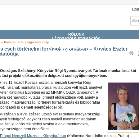
Engl
RÓLUNK
LÁTOGATÓI INFORMÁCIÓK
 – Kovács Eszter prágai kutatóútja
GYŰJTEMÉNYEK
SZOLGÁLTATÁSOK
s cseh történelmi források nyomában – Kovács Eszter
KATALÓGUSOK, ADATBÁZISOK
tatóútja
DIGITÁLIS KÖNYVTÁR
ESEMÉNYEK
rszágos Széchényi Könyvtár Régi Nyomtatványok Tárának munkatársa két
tatási projekt előkészítésén dolgozott cseh gyűjteményekben.
 7. és 11. között Kovács Eszter, a nemzeti könyvtár Régi
ok Tárának munkatársa prágai kutatóúton vett részt, amelyet
éter Katolikus Egyetem és az MNMKK OSZK támogatott. A
élja két nagyobb kutatási projekt előkészítése volt, amely a
zázadi magyarországi történeti forrásfeltárás és bibliográfiai
ntjából is kiemelt jelentőséggel bír.
ókuszában a XVII. század utolsó évtizedeinek magyarországi
eit feldolgozó, egykorú cseh nyelvű nyomtatott irodalom
se állt, különös tekintettel azokra a dokumentumokra,
yarországon nem érhetők el.
Prágai Nemzeti Múzeum Könyvtárában
(Knihovna Národního muzea, Praha)