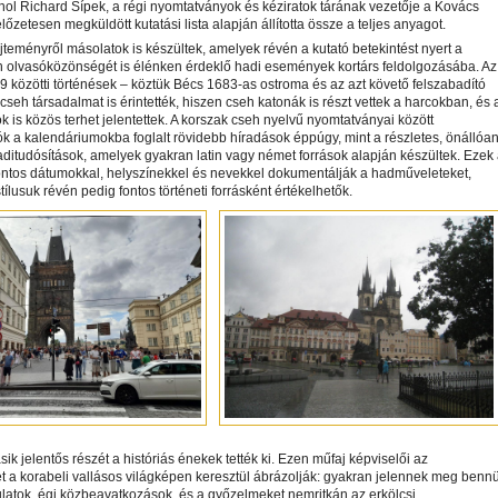
ahol Richard Šípek, a régi nyomtatványok és kéziratok tárának vezetője a Kovács
előzetesen megküldött kutatási lista alapján állította össze a teljes anyagot.
jteményről másolatok is készültek, amelyek révén a kutató betekintést nyert a
h olvasóközönségét is élénken érdeklő hadi események kortárs feldolgozásába. Az
 közötti történések – köztük Bécs 1683-as ostroma és az azt követő felszabadító
cseh társadalmat is érintették, hiszen cseh katonák is részt vettek a harcokban, és 
k is közös terhet jelentettek. A korszak cseh nyelvű nyomtatványai között
k a kalendáriumokba foglalt rövidebb híradások éppúgy, mint a részletes, önállóa
ditudósítások, amelyek gyakran latin vagy német források alapján készültek. Ezek
ntos dátumokkal, helyszínekkel és nevekkel dokumentálják a hadműveleteket,
stílusuk révén pedig fontos történeti forrásként értékelhetők.
sik jelentős részét a históriás énekek tették ki. Ezen műfaj képviselői az
 a korabeli vallásos világképen keresztül ábrázolják: gyakran jelennek meg benn
latok, égi közbeavatkozások, és a győzelmeket nemritkán az erkölcsi