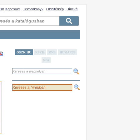
ish
Kapcsolat
Telefonkönyv
Oldaltérkép
Hírlevél
OSZK.HU
KSZK
MNB
HUMANUS
NPA