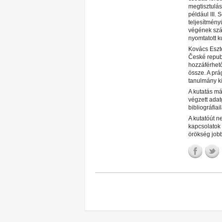
megtisztulás
például III.
teljesítmény
végének szá
nyomtatott k
Kovács Eszt
České republ
hozzáférhető
össze. A prág
tanulmány k
A kutatás má
végzett adat
bibliográfiai
A kutatóút n
kapcsolatok 
örökség job