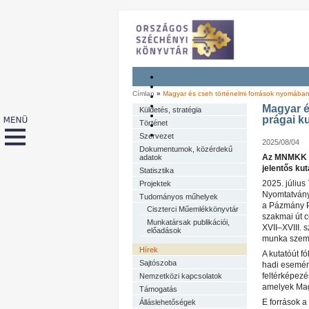
Címlap
»
Magyar és cseh történelmi források nyomában
Magyar é
Küldetés, stratégia
prágai ku
Történet
Szervezet
2025/08/04
Dokumentumok, közérdekű
Az MNMKK O
adatok
jelentős ku
Statisztika
2025. július
Projektek
Nyomtatvány
Tudományos műhelyek
a Pázmány P
Ciszterci Műemlékkönyvtár
szakmai út c
Munkatársak publikációi,
XVII–XVIII. s
előadások
munka szempo
Hírek
A kutatóút f
Sajtószoba
hadi esemény
feltérképezé
Nemzetközi kapcsolatok
amelyek Mag
Támogatás
E források a
Álláslehetőségek