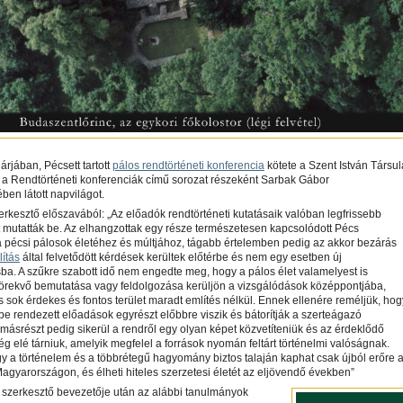
árjában, Pécsett tartott
pálos rendtörténeti konferencia
kötete a Szent István Társul
 a Rendtörténeti konferenciák című sorozat részeként Sarbak Gábor
ben látott napvilágot.
erkesztő előszavából: „Az előadók rendtörténeti kutatásaik valóban legfrissebb
 mutatták be. Az elhangzottak egy része természetesen kapcsolódott Pécs
 pécsi pálosok életéhez és múltjához, tágabb értelemben pedig az akkor bezárás
lítás
által felvetődött kérdések kerültek előtérbe és nem egy esetben új
ba. A szűkre szabott idő nem engedte meg, hogy a pálos élet valamelyest is
törekvő bemutatása vagy feldolgozása kerüljön a vizsgálódások középpontjába,
s sok érdekes és fontos terület maradt említés nélkül. Ennek ellenére reméljük, hog
tbe rendezett előadások egyrészt előbbre viszik és bátorítják a szerteágazó
 másrészt pedig sikerül a rendről egy olyan képet közvetíteniük és az érdeklődő
 elé tárniuk, amelyik megfelel a források nyomán feltárt történelmi valóságnak.
y a történelem és a többrétegű hagyomány biztos talaján kaphat csak újból erőre 
agyarországon, és élheti hiteles szerzetesi életét az eljövendő években”
 szerkesztő bevezetője után az alábbi tanulmányok