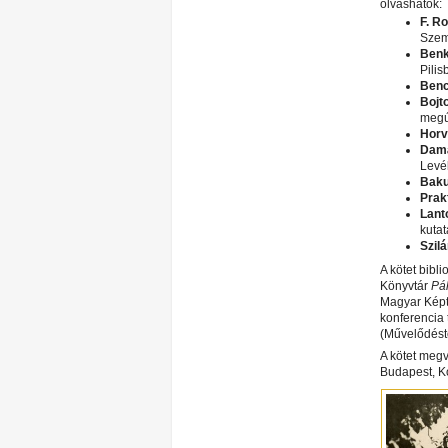
olvashatók:
F. R
Szem
Benk
Pilis
Benc
Bojt
megú
Horv
Damá
Levé
Baku
Prak
Lant
kuta
Szilá
A kötet bibl
Könyvtár
Pál
Magyar Képtá
konferencia 
(Művelődéstö
A kötet meg
Budapest, Ko