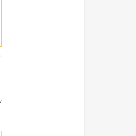
at
y
a