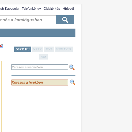
ish
Kapcsolat
Telefonkönyv
Oldaltérkép
Hírlevél
OSZK.HU
KSZK
MNB
HUMANUS
NPA