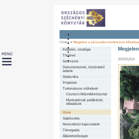
Címlap
»
Megjelent a pécsi pálos konferencia előadásai
Megjelen
Küldetés, stratégia
Történet
2015/12/14
Szervezet
Dokumentumok, közérdekű
adatok
Statisztika
Projektek
Tudományos műhelyek
Ciszterci Műemlékkönyvtár
Munkatársak publikációi,
előadások
Hírek
Sajtószoba
Nemzetközi kapcsolatok
Támogatás
Álláslehetőségek