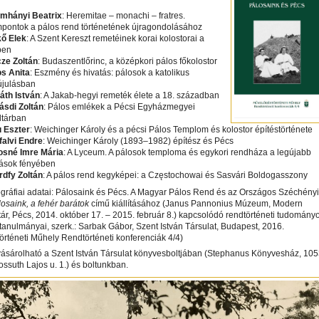
omhányi Beatrix
: Heremitae – monachi – fratres.
pontok a pálos rend történetének újragondolásához
ő Elek
: A Szent Kereszt remetéinek korai kolostorai a
ben
ze Zoltán
: Budaszentlőrinc, a középkori pálos főkolostor
os Anita
: Eszmény és hivatás: pálosok a katolikus
julásban
áth István
: A Jakab-hegyi remeték élete a 18. században
sdi Zoltán
: Pálos emlékek a Pécsi Egyházmegyei
ltárban
 Eszter
: Weichinger Károly és a pécsi Pálos Templom és kolostor építéstörténete
falvi Endre
: Weichinger Károly (1893–1982) építész és Pécs
osné Imre Mária
: A Lyceum. A pálosok temploma és egykori rendháza a legújabb
tások fényében
rdfy Zoltán
: A pálos rend kegyképei: a Częstochowai és Sasvári Boldogasszony
iográfiai adatai: Pálosaink és Pécs. A Magyar Pálos Rend és az Országos Széchényi
osaink, a fehér barátok
című kiállításához (Janus Pannonius Múzeum, Modern
r, Pécs, 2014. október 17. – 2015. február 8.) kapcsolódó rendtörténeti tudomány
tanulmányai, szerk.: Sarbak Gábor, Szent István Társulat, Budapest, 2016.
rténeti Műhely Rendtörténeti konferenciák 4/4)
vásárolható a Szent István Társulat könyvesboltjában (Stephanus Könyvesház, 10
ssuth Lajos u. 1.) és boltunkban.