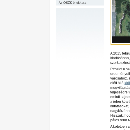
Az OSZK énekkara
A 2015 febru
kiadásában,
szerkesztésé
Részlet a sz
eredményeit
városához, a
előtt álló
kiál
megvilágítás
teljességre 
emiatt sajno
a jelen köte
kutatásokat,
nagyközönség
Hisszük, hog
pálos rend M
A kötetben a