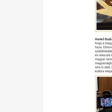
Hankó Balá
hogy a magya
haza. Elmond
szállítóládá
én érkezett 
magyar nemze
magyarságtu
arra is utalt
kultúra meg