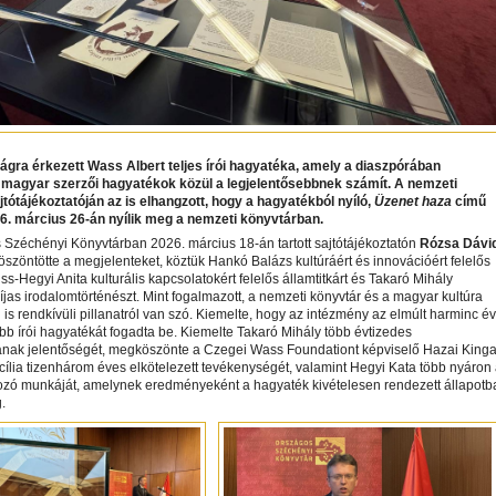
gra érkezett Wass Albert teljes írói hagyatéka, amely a diaszpórában
magyar szerzői hagyatékok közül a legjelentősebbnek számít. A nemzeti
tótájékoztatóján az is elhangzott, hogy a hagyatékból nyíló,
Üzenet haza
című
026. március 26-án nyílik meg a nemzeti könyvtárban.
Széchényi Könyvtárban 2026. március 18-án tartott sajtótájékoztatón
Rózsa Dávi
öszöntötte a megjelenteket, köztük Hankó Balázs kultúráért és innovációért felelős
iss-Hegyi Anita kulturális kapcsolatokért felelős államtitkárt és Takaró Mihály
jas irodalomtörténészt. Mint fogalmazott, a nemzeti könyvtár és a magyar kultúra
 is rendkívüli pillanatról van szó. Kiemelte, hogy az intézmény az elmúlt harminc év
bb írói hagyatékát fogadta be. Kiemelte Takaró Mihály több évtizedes
ak jelentőségét, megköszönte a Czegei Wass Foundationt képviselő Hazai King
ília tizenhárom éves elkötelezett tevékenységét, valamint Hegyi Kata több nyáron 
gozó munkáját, amelynek eredményeként a hagyaték kivételesen rendezett állapotb
.