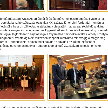
ly
előadásában Wass Albert életútját és életművének összefüggéseit vázolta fel.
bemutatta az író státuszváltozásait a XX. század történelmi fordulatai mentén: a
ületéstől a határon túli lét tapasztalatán, a visszatért magyarság rövid időszakán,
ú utáni emigráción át egészen az Egyesült Államokban töltött évtizedekig. Kiemelt
mű egyik legfontosabb sajátossága a folyamatos perspektívaváltás, amely Erdélytő
világméretű távlatokig ívelt, miközben központi motívuma mindvégig a magyarság
aradt. Hangsúlyozta, hogy a most hazatért hagyaték az írói munkásságot
ja, és az egyetemes magyar irodalom kiemelkedő XX. századi teljesítményeként
ő.
oztatón bemutatták a hagyaték egyes darabjait is: többek között a
The Hungarian