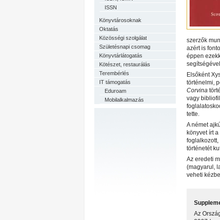
ISSN
Könyvtárosoknak
Oktatás
Közösségi szolgálat
szerzők mun
Születésnapi csomag
azért is fon
Könyvtárlátogatás
éppen ezekke
segítségéve
Kötészet, restaurálás
Terembérlés
Elsőként Xy
IT támogatás
történelmi, 
Corvina
tört
Eduroam
vagy bibliof
Mobilalkalmazás
foglalatosko
tette.
A német ajkú
könyvet írt 
foglalkozott
történetét ku
Az eredeti m
(magyarul, l
veheti kézbe
Supplem
Az Ország