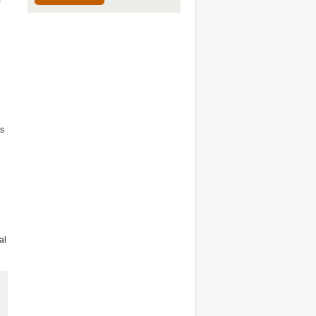
0
s
al