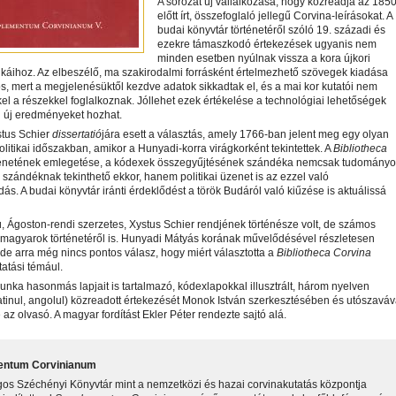
A sorozat új vállalkozása, hogy közreadja az 185
előtt írt, összefoglaló jellegű Corvina-leírásokat. A
budai könyvtár történetéről szóló 19. századi és
ezekre támaszkodó értekezések ugyanis nem
minden esetben nyúlnak vissza a kora újkori
káihoz. Az elbeszélő, ma szakirodalmi forrásként értelmezhető szövegek kiadása
tos, mert a megjelenésüktől kezdve adatok sikkadtak el, és a mai kor kutatói nem
l a részekkel foglalkoznak. Jóllehet ezek értékelése a technológiai lehetőségek
l új eredményeket hozhat.
stus Schier
dissertatió
jára esett a választás, amely 1766-ban jelent meg egy olyan
politikai időszakban, amikor a Hunyadi-korra virágkorként tekintettek. A
Bibliotheca
énetének emlegetése, a kódexek összegyűjtésének szándéka nemcsak tudományo
il szándéknak tekinthető ekkor, hanem politikai üzenet is az ezzel való
dás. A budai könyvtár iránti érdeklődést a török Budáról való kiűzése is aktuálissá
, Ágoston-rendi szerzetes, Xystus Schier rendjének történésze volt, de számos
a magyarok történetéről is. Hunyadi Mátyás korának művelődésével részletesen
, de arra még nincs pontos válasz, hogy miért választotta a
Bibliotheca Corvina
tatási témául.
unka hasonmás lapjait is tartalmazó, kódexlapokkal illusztrált, három nyelven
atinul, angolul) közreadott értekezését Monok István szerkesztésében és utószaváv
 az olvasó. A magyar fordítást Ekler Péter rendezte sajtó alá.
entum Corvinianum
os Széchényi Könyvtár mint a nemzetközi és hazai corvinakutatás központja