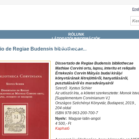
Engl
RÓLUNK
LÁTOGATÓI INFORMÁCIÓK
.
GYŰJTEMÉNYEK
SZOLGÁLTATÁSOK
tio de Regiae Budensis bibliothecae...
KATALÓGUSOK, ADATBÁZISOK
DIGITÁLIS KÖNYVTÁR
ESEMÉNYEK
Dissertatio de Regiae Budensis bibliothecae
Mathiae Corvini ortu, lapsu, interitu et reliquiis
Értekezés Corvin Mátyás budai királyi
könyvtárának létrejöttéről, hanyatlásáról,
pusztulásáról és maradványairól
Szerző: Xystus Schier
Az utószót írta, a kötetet szerkesztette: Monok Istv
[Supplementum Corvinianum V.]
Országos Széchényi Könyvtár, Budapest, 2019.,
204 oldal
ISBN 978-963-200-700-7
Nyelv:
Magyar-latin-angol
4 500,- Ft
Kapható