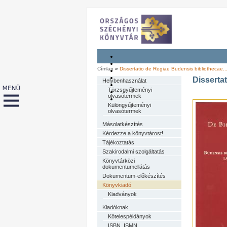
Címlap
»
Dissertatio de Regiae Budensis bibliothecae..
Disserta
Helybenhasználat
Törzsgyűjteményi
olvasótermek
Különgyűjteményi
olvasótermek
Másolatkészítés
Kérdezze a könyvtárost!
Tájékoztatás
Szakirodalmi szolgáltatás
Könyvtárközi
dokumentumellátás
Dokumentum-előkészítés
Könyvkiadó
Kiadványok
Kiadóknak
Kötelespéldányok
ISBN, ISMN