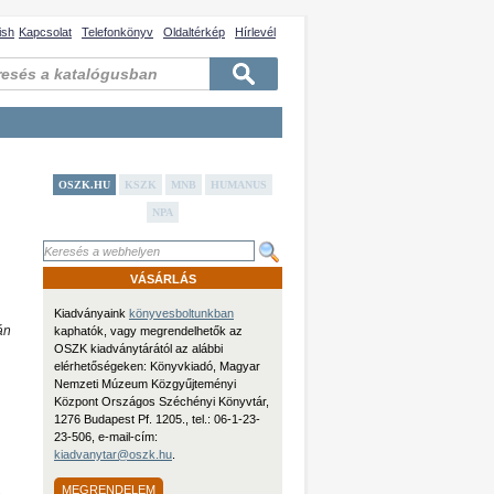
ish
Kapcsolat
Telefonkönyv
Oldaltérkép
Hírlevél
OSZK.HU
KSZK
MNB
HUMANUS
NPA
VÁSÁRLÁS
Kiadványaink
könyvesboltunkban
án
kaphatók, vagy megrendelhetők az
OSZK kiadványtárától az alábbi
elérhetőségeken: Könyvkiadó, Magyar
Nemzeti Múzeum Közgyűjteményi
Központ Országos Széchényi Könyvtár,
1276 Budapest Pf. 1205., tel.: 06-1-23-
23-506, e-mail-cím:
kiadvanytar@oszk.hu
.
MEGRENDELEM