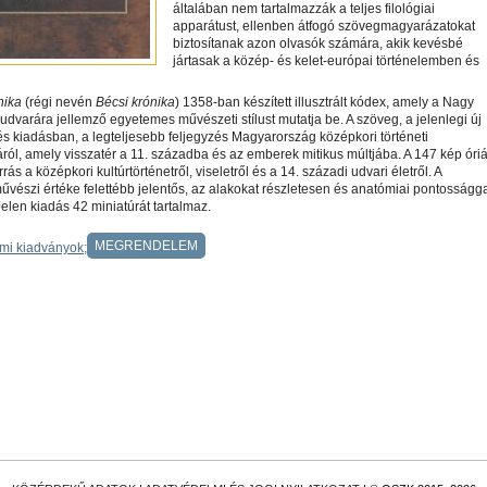
általában nem tartalmazzák a teljes filológiai
apparátust, ellenben átfogó szövegmagyarázatokat
biztosítanak azon olvasók számára, akik kevésbé
jártasak a közép- és kelet-európai történelemben és
nika
(régi nevén
Bécsi krónika
) 1358-ban készített illusztrált kódex, amely a Nagy
i udvarára jellemző egyetemes művészeti stílust mutatja be. A szöveg, a jelenlegi új
és kiadásban, a legteljesebb feljegyzés Magyarország középkori történeti
l, amely visszatér a 11. századba és az emberek mitikus múltjába. A 147 kép óriá
rás a középkori kultúrtörténetről, viseletről és a 14. századi udvari életről. A
űvészi értéke felettébb jelentős, az alakokat részletesen és anatómiai pontosságg
Jelen kiadás 42 miniatúrát tartalmaz.
MEGRENDELEM
lmi kiadványok