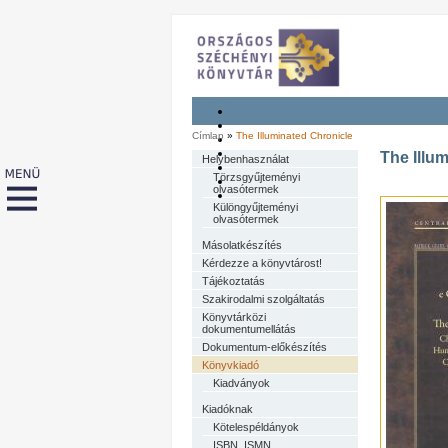
Címlap
»
The Illuminated Chronicle
The Illu
Helybenhasználat
Törzsgyűjteményi
olvasótermek
Különgyűjteményi
olvasótermek
Másolatkészítés
Kérdezze a könyvtárost!
Tájékoztatás
Szakirodalmi szolgáltatás
Könyvtárközi
dokumentumellátás
Dokumentum-előkészítés
Könyvkiadó
Kiadványok
Kiadóknak
Kötelespéldányok
ISBN, ISMN