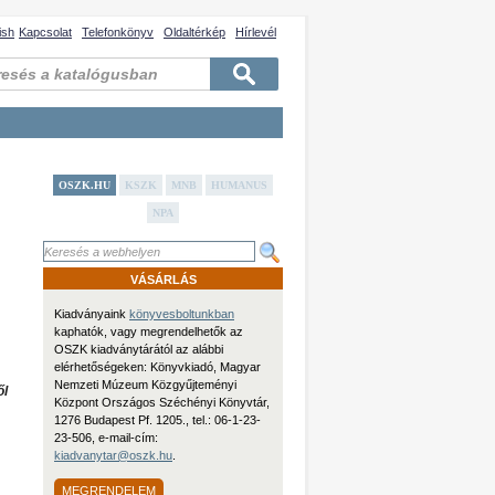
ish
Kapcsolat
Telefonkönyv
Oldaltérkép
Hírlevél
OSZK.HU
KSZK
MNB
HUMANUS
NPA
VÁSÁRLÁS
Kiadványaink
könyvesboltunkban
kaphatók, vagy megrendelhetők az
OSZK kiadványtárától az alábbi
elérhetőségeken: Könyvkiadó, Magyar
Nemzeti Múzeum Közgyűjteményi
ől
Központ Országos Széchényi Könyvtár,
1276 Budapest Pf. 1205., tel.: 06-1-23-
23-506, e-mail-cím:
kiadvanytar@oszk.hu
.
MEGRENDELEM