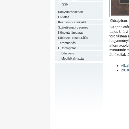
ISSN
Könyvtárosoknak
Oktatás
földrajzban.
Közösségi szolgálat
A
Képes kró
Születésnapi csomag
Lajos király
Könyvtárlátogatás
fordításban 
Kötészet, restaurálás
hagyományáró
Terembérlés
információfor
IT támogatás
miniatúrák m
Eduroam
ábrázolták. 
Mobilalkalmazás
Alka
2018