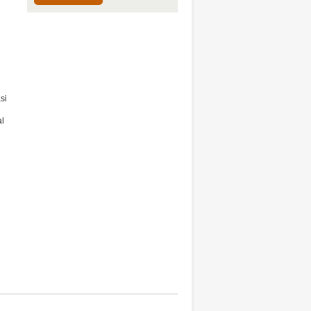
si
al