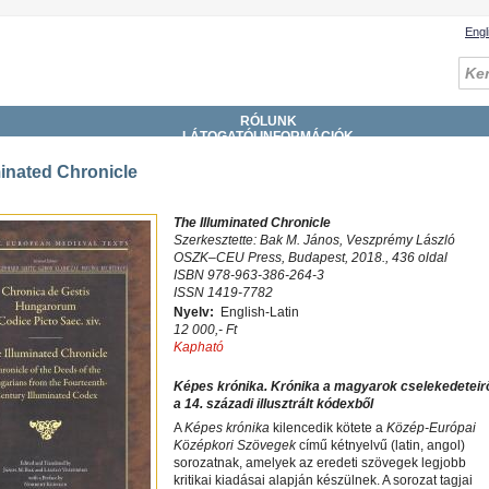
Engl
RÓLUNK
LÁTOGATÓI INFORMÁCIÓK
GYŰJTEMÉNYEK
SZOLGÁLTATÁSOK
minated Chronicle
KATALÓGUSOK, ADATBÁZISOK
DIGITÁLIS KÖNYVTÁR
ESEMÉNYEK
The Illuminated Chronicle
Szerkesztette: Bak M. János, Veszprémy László
OSZK–CEU Press, Budapest, 2018., 436 oldal
ISBN 978-963-386-264-3
ISSN 1419-7782
Nyelv:
English-Latin
12 000,- Ft
Kapható
Képes krónika. Krónika a magyarok cselekedeteir
a 14. századi illusztrált kódexből
A
Képes krónika
kilencedik kötete a
Közép-Európai
Középkori Szövegek
című kétnyelvű (latin, angol)
sorozatnak, amelyek az eredeti szövegek legjobb
kritikai kiadásai alapján készülnek. A sorozat tagjai