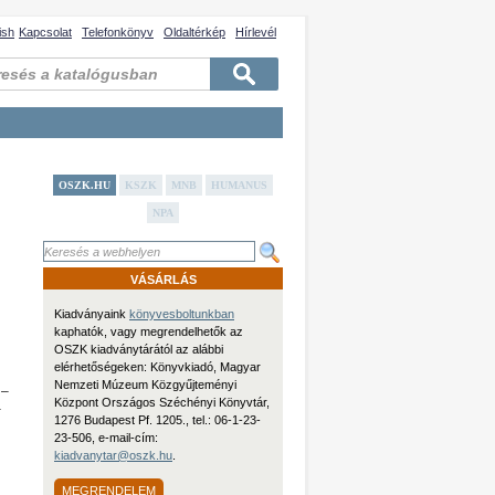
ish
Kapcsolat
Telefonkönyv
Oldaltérkép
Hírlevél
OSZK.HU
KSZK
MNB
HUMANUS
NPA
VÁSÁRLÁS
Kiadványaink
könyvesboltunkban
kaphatók, vagy megrendelhetők az
OSZK kiadványtárától az alábbi
elérhetőségeken: Könyvkiadó, Magyar
Nemzeti Múzeum Közgyűjteményi
 –
Központ Országos Széchényi Könyvtár,
–
1276 Budapest Pf. 1205., tel.: 06-1-23-
23-506, e-mail-cím:
kiadvanytar@oszk.hu
.
MEGRENDELEM