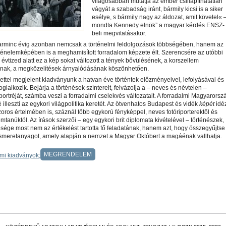
világosabban mutatja az ember csillapíthatatlan
vágyát a szabadság iránt, bármily kicsi is a siker
esélye, s bármily nagy az áldozat, amit követel« 
mondta Kennedy elnök” a magyar kérdés ENSZ-
beli megvitatásakor.
arminc évig azonban nemcsak a történelmi feldolgozások többségében, hanem az
énelemképében is a meghamisított forradalom képzete élt. Szerencsére az utóbbi
évtized alatt ez a kép sokat változott a tények bővülésének, a korszellem
nak, a megközelítések árnyalódásának köszönhetően.
ttel megjelent kiadványunk a hatvan éve történtek előzményeivel, lefolyásával és
oglalkozik. Bejárja a történések színtereit, felvázolja a – neves és névtelen –
portréját, számba veszi a forradalmi cselekvés változatait. A forradalmi Magyarorsz
 illeszti az egykori világpolitika keretét. Az ötvenhatos Budapest és vidék
képét
idé
szoros értelmében is, száznál több egykorú fényképpel, neves fotóriporterektől és
mtanúktól. Az írások szerzői – egy egykori brit diplomata kivételével – történészek,
sége most nem az értékelést tartotta fő feladatának, hanem azt, hogy összegyűjtse
ismeretanyagot, amely alapján a nemzet a Magyar Októbert a magáénak vallhatja.
MEGRENDELEM
lmi kiadványok