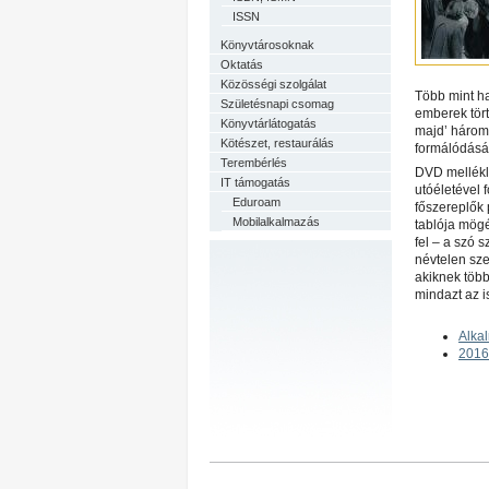
ISSN
Könyvtárosoknak
Oktatás
Közösségi szolgálat
Több mint h
Születésnapi csomag
emberek tört
Könyvtárlátogatás
majd’ három 
Kötészet, restaurálás
formálódásá
Terembérlés
DVD mellékle
IT támogatás
utóéletével f
Eduroam
főszereplők 
Mobilalkalmazás
tablója mögé
fel – a szó 
névtelen sze
akiknek több
mindazt az 
Alka
2016