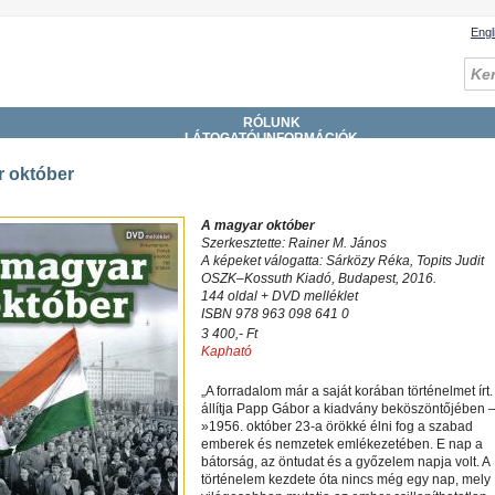
Engl
RÓLUNK
LÁTOGATÓI INFORMÁCIÓK
GYŰJTEMÉNYEK
SZOLGÁLTATÁSOK
 október
KATALÓGUSOK, ADATBÁZISOK
DIGITÁLIS KÖNYVTÁR
ESEMÉNYEK
A magyar október
Szerkesztette: Rainer M. János
A képeket válogatta: Sárközy Réka, Topits Judit
OSZK–Kossuth Kiadó, Budapest, 2016.
144 oldal + DVD melléklet
ISBN 978 963 098 641 0
3 400,- Ft
Kapható
„A forradalom már a saját korában történelmet írt.
állítja Papp Gábor a kiadvány beköszöntőjében 
»1956. október 23-a örökké élni fog a szabad
emberek és nemzetek emlékezetében. E nap a
bátorság, az öntudat és a győzelem napja volt. A
történelem kezdete óta nincs még egy nap, mely