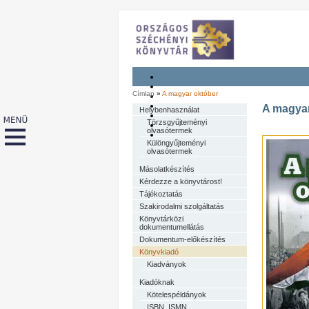
Címlap
»
A magyar október
A magyar
Helybenhasználat
Törzsgyűjteményi
olvasótermek
Különgyűjteményi
olvasótermek
Másolatkészítés
Kérdezze a könyvtárost!
Tájékoztatás
Szakirodalmi szolgáltatás
Könyvtárközi
dokumentumellátás
Dokumentum-előkészítés
Könyvkiadó
Kiadványok
Kiadóknak
Kötelespéldányok
ISBN, ISMN