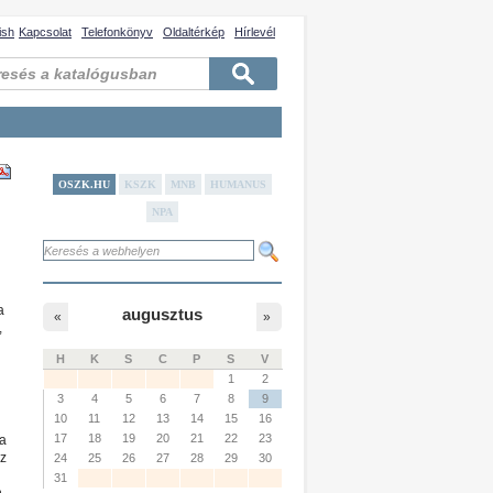
ish
Kapcsolat
Telefonkönyv
Oldaltérkép
Hírlevél
OSZK.HU
KSZK
MNB
HUMANUS
NPA
a
augusztus
«
»
,
H
K
S
C
P
S
V
1
2
3
4
5
6
7
8
9
10
11
12
13
14
15
16
17
18
19
20
21
22
23
 a
Az
24
25
26
27
28
29
30
31