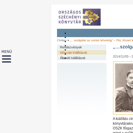
Címlap
»
„…szolgálat az utolsó leheletig” – Fitz József ki
„…szolgál
Rendezvények
Időszaki kiállítások
-
2014/11/05
Állandó kiállítások
A kiállítás c
könyvtárakna
OSZK főigazg