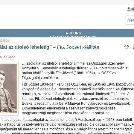
Engl
RÓLUNK
LÁTOGATÓI INFORMÁCIÓK
állítás
GYŰJTEMÉNYEK
SZOLGÁLTATÁSOK
at az utolsó leheletig” – Fitz József kiállítás
KATALÓGUSOK, ADATBÁZISOK
DIGITÁLIS KÖNYVTÁR
2015/04/20
ESEMÉNYEK
„…szolgálat az utolsó leheletig” címmel az Országos Széchényi
Könyvtár VII. emeletén a katalógustérben 2014. november 5-én 15
órakor kiállítás nyílik
Fitz József
(1888–1964), az OSZK volt
főigazgatója emlékére.
Fitz József 1934-ben került az OSZK-ba, és 1935 és 1945 között volt 
könyvtár főigazgatója. Nevéhez különböző jelentős technikai újítások
reformok, szervezeti átalakítások és szakmai döntések fűződnek. A
kiállítás Fitz József életpályáját, könyvtárszervezői és tudományos
tevékenységét mutatja be. A Magyar Könyvtárosok és Levéltárosok
Egyesületének elnökeként a szervezett könyvtárosképzés
magyarországi meghonosítása érdekében is sokat tett.
ímét adó idézet („…szolgálat az utolsó leheletig”) Fitz József egyik, 1943-ban tartott,
k a háborús veszélyhelyzetre való felkészüléséről szóló előadásából származik. 
atójaként hű maradt ehhez a mottóhoz, és a II. világháború alatt mindent megtett