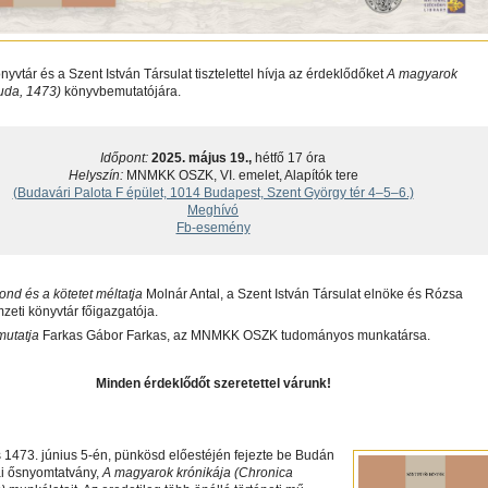
nyvtár és a Szent István Társulat tisztelettel hívja az érdeklődőket
A magyarok
Buda, 1473)
könyvbemutatójára.
Időpont:
2025. május 19.,
hétfő 17 óra
Helyszín:
MNMKK OSZK, VI. emelet, Alapítók tere
(Budavári Palota F épület, 1014 Budapest, Szent György tér 4–5–6.)
Meghívó
Fb-esemény
nd és a kötetet méltatja
Molnár Antal, a Szent István Társulat elnöke és Rózsa
zeti könyvtár főigazgatója.
mutatja
Farkas Gábor Farkas, az MNMKK OSZK tudományos munkatársa.
Minden érdeklődőt szeretettel várunk!
 1473. június 5-én, pünkösd előestéjén fejezte be Budán
ai ősnyomtatvány,
A magyarok krónikája (Chronica