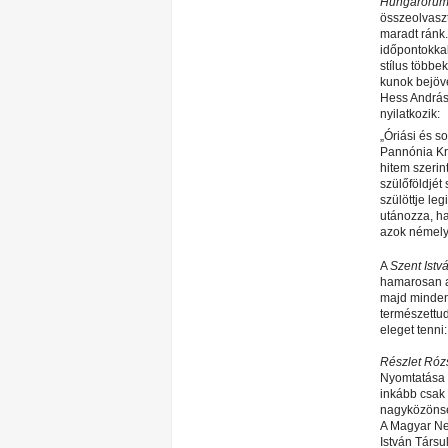
Hungarorum
összeolvasz
maradt ránk.
időpontokkal
stílus többek
kunok bejöve
Hess András 
nyilatkozik:
„Óriási és s
Pannónia Kr
hitem szeri
szülőföldjét
szülöttje le
utánozza, ha
azok némely 
A
Szent Istv
hamarosan a 
majd minden 
természettud
eleget tenni
Részlet Róz
Nyomtatása 
inkább csak a
nagyközöns
A Magyar Ne
István Társ