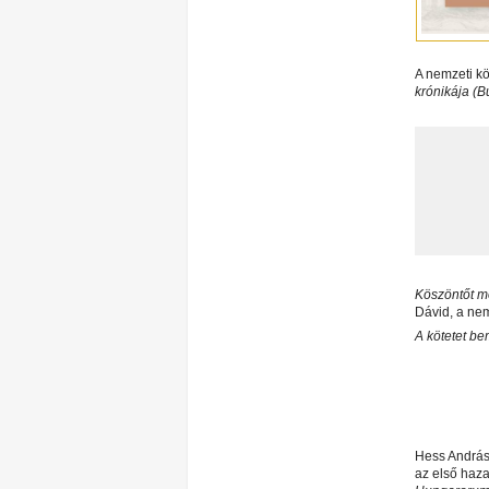
A nemzeti kö
krónikája (
Köszöntőt mo
Dávid, a nem
A kötetet be
Hess András
az első haz