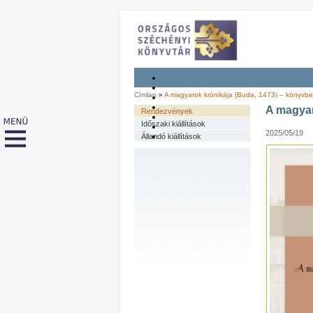
Címlap
»
A magyarok krónikája (Buda, 1473) – könyvb
A magyar
Rendezvények
Időszaki kiállítások
2025/05/19
Állandó kiállítások