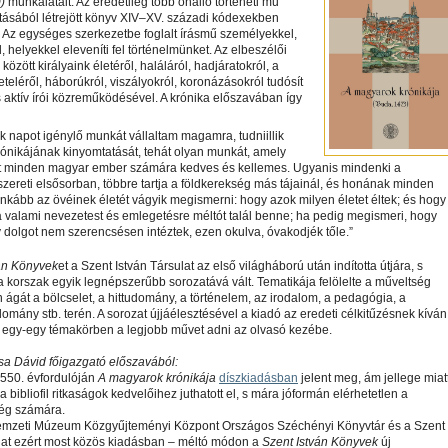
)
munkálatait. Az eredetileg több önálló történeti mű
tásából létrejött könyv XIV–XV. századi kódexekben
 Az egységes szerkezetbe foglalt írásmű személyekkel,
, helyekkel eleveníti fel történelmünket. Az elbeszélői
 között királyaink életéről, haláláról, hadjáratokról, a
teléről, háborúkról, viszályokról, koronázásokról tudósít
aktív írói közreműködésével. A krónika előszavában így
ok napot igénylő munkát vállaltam magamra, tudniillik
ónikájának kinyomtatását, tehát olyan munkát, amely
nt minden magyar ember számára kedves és kellemes. Ugyanis mindenki a
 szereti elsősorban, többre tartja a földkerekség más tájainál, és honának minden
ginkább az övéinek életét vágyik megismerni: hogy azok milyen életet éltek; és hogy
 valami nevezetest és emlegetésre méltót talál benne; ha pedig megismeri, hogy
dolgot nem szerencsésen intéztek, ezen okulva, óvakodjék tőle.”
án Könyvek
et a Szent István Társulat az első világháború után indította útjára, s
korszak egyik legnépszerűbb sorozatává vált. Tematikája felölelte a műveltség
ágát a bölcselet, a hittudomány, a történelem, az irodalom, a pedagógia, a
omány stb. terén. A sorozat újjáélesztésével a kiadó az eredeti célkitűzésnek kíván
: egy-egy témakörben a legjobb művet adni az olvasó kezébe.
sa Dávid főigazgató előszavából:
550. évfordulóján
A magyarok krónikája
díszkiadásban
jelent meg, ám jellege miat
 bibliofil ritkaságok kedvelőihez juthatott el, s mára jóformán elérhetetlen a
ég számára.
mzeti Múzeum Közgyűjteményi Központ Országos Széchényi Könyvtár és a Szent
ulat ezért most közös kiadásban – méltó módon a
Szent István Könyvek
új