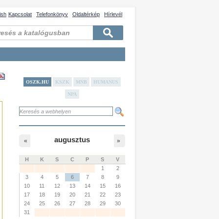
ish
Kapcsolat
Telefonkönyv
Oldaltérkép
Hírlevél
OSZK.HU
KSZK
MNB
HUMANUS
NPA
augusztus
«
»
H
K
S
C
P
S
V
1
2
3
4
5
6
7
8
9
10
11
12
13
14
15
16
17
18
19
20
21
22
23
24
25
26
27
28
29
30
31