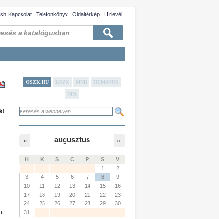
ish
Kapcsolat
Telefonkönyv
Oldaltérkép
Hírlevél
OSZK.HU
KSZK
MNB
HUMANUS
NPA
k!
augusztus
«
»
H
K
S
C
P
S
V
1
2
3
4
5
6
7
8
9
10
11
12
13
14
15
16
17
18
19
20
21
22
23
24
25
26
27
28
29
30
nt
31