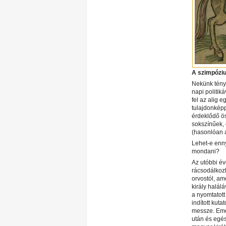
A szimpózi
Nekünk tényl
napi politiká
fel az alig 
tulajdonképp
érdeklődő ö
sokszínűek, 
(hasonlóan 
Lehet-e enny
mondani?
Az utóbbi év
rácsodálkozh
orvostól, am
király halál
a nyomtatott
indított kut
messze. Emel
után és egés