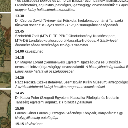
- és szájsebész főorvos és Dr. Tolvaj Balázs (Szombathely, Markusovszk
Oktatókórház), adjunktus, patológus, igazságügyi orvosszakértő:
II. Lajos
magyar király holttestének azonosítása
13.30
Dr. Csorba Dávid (Nyíregyházi Főiskola, Irodalomtudományi Tanszék)
főiskolai docens:
II. Lajos halála (1526) historiográfiai nézőpontból
13.45
Szebelédi Zsolt (MTA-ELTE-PPKE Ókortudományi Kutatócsoport,
MTA-DE Lendület-kutatócsoport) klasszika-filológus:
A Sárffy-levél
értelmézésének nehézségei filológus szemmel
14.00
kávészünet
14.15
Dr. Magyar Lóránt (Semmelweis Egyetem, Igazságügyi és Biztosítás-
orvostani Intézet) igazságügyi orvosszakértő:
A bizonyíthatóság határai II
Lajos király halálával összefüggésben
14.30
Rácz Piroska (Székesfehérvár, Szent István Király Múzeum) antropológu
A székesfehérvári királyi bazilika rangosabb temetkezései
14.45
Dr. Kasza Péter (Szegedi Egyetem, Klasszika-Filológiai és Neolatin
Tanszék) egyetemi adjunktus:
Holttest a patakban
15.00
Farkas Gábor Farkas (Országos Széchényi Könyvtár) könyvtáros:
Egy
királygyilkosság patológiája
15.15
kávészünet