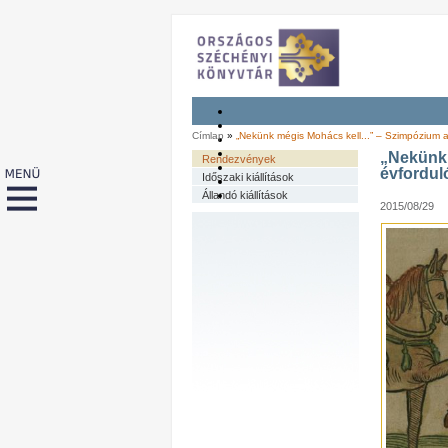
Címlap
»
„Nekünk mégis Mohács kell...” – Szimpózium 
„Nekünk 
Rendezvények
évfordul
Időszaki kiállítások
Állandó kiállítások
2015/08/29