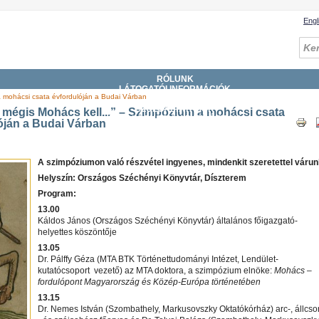
Engl
RÓLUNK
LÁTOGATÓI INFORMÁCIÓK
a mohácsi csata évfordulóján a Budai Várban
GYŰJTEMÉNYEK
SZOLGÁLTATÁSOK
mégis Mohács kell...” – Szimpózium a mohácsi csata
KATALÓGUSOK, ADATBÁZISOK
óján a Budai Várban
DIGITÁLIS KÖNYVTÁR
ESEMÉNYEK
A szimpóziumon való részvétel ingyenes, mindenkit szeretettel vá
run
Helyszín: Országos Széchényi Könyvtár, Díszterem
Pro
gram:
13.00
Káldos János (Országos Széchényi Könyvtár) általános főigazgató-
helyettes köszöntője
13.05
Dr. Pálffy Géza (MTA BTK Történettudományi Intézet, Lendület-
kutatócsoport vezető) az MTA doktora, a szimpózium elnöke:
Mohács –
fordulópont Magyarország és Közép-Európa történetében
13.15
Dr. Nemes István (Szombathely, Markusovszky Oktatókórház) arc-, állcso