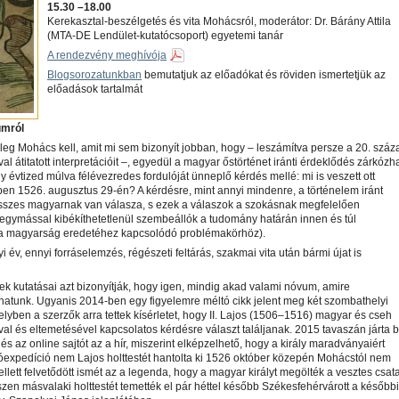
15.30 –18.00
Kerekasztal-beszélgetés és vita Mohácsról, moderátor: Dr. Bárány Attila
(MTA-DE Lendület-kutatócsoport) egyetemi tanár
A rendezvény meghívója
Blogsorozatunkban
bemutatjuk az előadókat és röviden ismertetjük az
előadások tartalmát
umról
eg Mohács kell, amit mi sem bizonyít jobban, hogy – leszámítva persze a 20. száz
val átitatott interpretációit –, egyedül a magyar őstörténet iránti érdeklődés zárkózh
egy évtized múlva félévezredes fordulóját ünneplő kérdés mellé: mi is veszett ott
en 1526. augusztus 29-én? A kérdésre, mint annyi mindenre, a történelem iránt
sszes magyarnak van válasza, s ezek a válaszok a szokásnak megfelelően
egymással kibékíthetetlenül szembeállók a tudomány határán innen és túl
a magyarság eredetéhez kapcsolódó problémakörhöz).
i év, ennyi forráselemzés, régészeti feltárás, szakmai vita után bármi újat is
ek kutatásai azt bizonyítják, hogy igen, mindig akad valami nóvum, amire
atunk. Ugyanis 2014-ben egy figyelemre méltó cikk jelent meg két szombathelyi
elyben a szerzők arra tettek kísérletet, hogy II. Lajos (1506–1516) magyar és cseh
ával és eltemetésével kapcsolatos kérdésre választ találjanak. 2015 tavaszán járta 
 és az online sajtót az a hír, miszerint elképzelhető, hogy a király maradványaiért
atóexpedíció nem Lajos holttestét hantolta ki 1526 október közepén Mohácstól nem
lett felvetődött ismét az a legenda, hogy a magyar királyt megölték a vesztes csat
zen másvalaki holttestét temették el pár héttel később Székesfehérvárott a későbbi