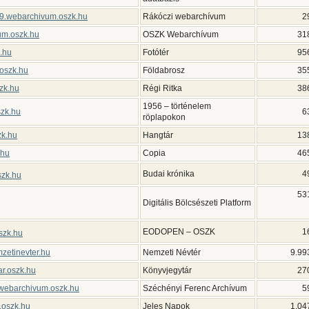
9.webarchivum.oszk.hu
Rákóczi webarchívum
2
um.oszk.hu
OSZK Webarchívum
31
k.hu
Fotótér
95
.oszk.hu
Földabrosz
35
szk.hu
Régi Ritka
38
1956 – történelem
szk.hu
6
röplapokon
zk.hu
Hangtár
13
.hu
Copia
46
Budai krónika
4
szk.hu
53
Digitális Bölcsészeti Platform
EODOPEN – OSZK
1
szk.hu
etinevter.hu
Nemzeti Névtér
9.99
ar.oszk.hu
Könyvjegytár
27
webarchivum.oszk.hu
Széchényi Ferenc Archívum
5
.oszk.hu
Jeles Napok
1.04