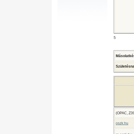
5
Másolatkész
Születésna
(OPAC, Z39
oszk.hu