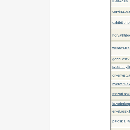
m.oszk.hu
corvina.os
exhibition
horvathtibo
weores-ill
gobbi.oszk
szechenyit
orkenyistv
nyelvemlek
mozart.osz
lazarterke
erkel.oszk.
paloskialli