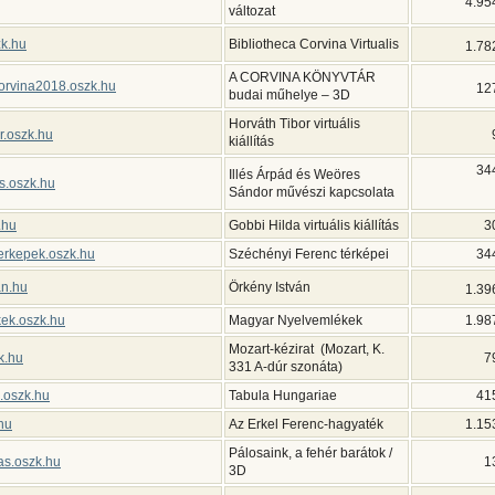
4.95
változat
zk.hu
Bibliotheca Corvina Virtualis
1.78
A CORVINA KÖNYVTÁR
corvina2018.oszk.hu
12
budai műhelye – 3D
Horváth Tibor virtuális
r.oszk.hu
kiállítás
34
Illés Árpád és Weöres
es.oszk.hu
Sándor művészi kapcsolata
.hu
Gobbi Hilda virtuális kiállítás
3
erkepek.oszk.hu
Széchényi Ferenc térképei
34
an.hu
Örkény István
1.39
ek.oszk.hu
Magyar Nyelvemlékek
1.98
Mozart-kézirat (Mozart, K.
k.hu
7
331 A-dúr szonáta)
p.oszk.hu
Tabula Hungariae
41
hu
Az Erkel Ferenc-hagyaték
1.15
Pálosaink, a fehér barátok /
tas.oszk.hu
1
3D