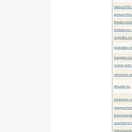
rakoczi201
webarchiv
fototer.osz
foldabrosz
regiritka.o
plakattar.o
hangtar.os
copia.oszk
chronica.o
dhupla.hu
eodopen.o
magyarnemz
konyvjegyt
szechenyi.
jelesnapok