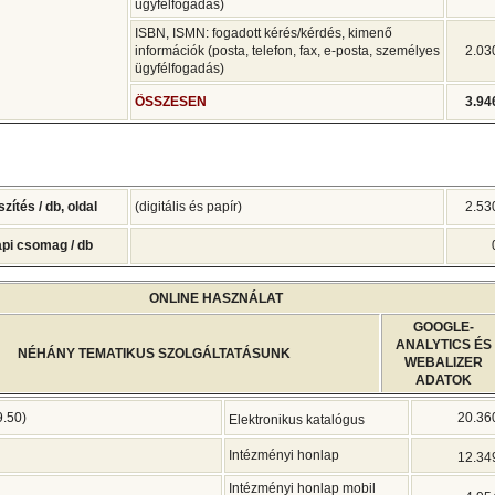
ügyfélfogadás)
ISBN, ISMN: fogadott kérés/kérdés, kimenő
információk (posta, telefon, fax, e-posta, személyes
2.03
ügyfélfogadás)
ÖSSZESEN
3.94
ítés / db, oldal
(digitális és papír)
2.53
pi csomag / db
ONLINE HASZNÁLAT
GOOGLE-
ANALYTICS ÉS
NÉHÁNY TEMATIKUS SZOLGÁLTATÁSUNK
WEBALIZER
ADATOK
.50)
20.36
Elektronikus katalógus
Intézményi honlap
12.34
Intézményi honlap mobil