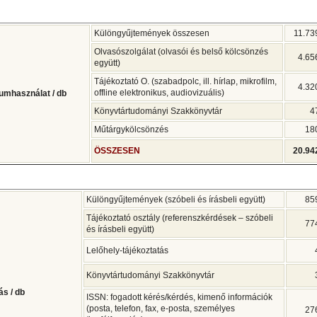
Különgyűjtemények összesen
11.73
Olvasószolgálat (olvasói és belső kölcsönzés
4.65
együtt)
Tájékoztató O. (szabadpolc, ill. hírlap, mikrofilm,
4.32
offline elektronikus, audiovizuális)
mhasználat / db
Könyvtártudományi Szakkönyvtár
4
Műtárgykölcsönzés
18
ÖSSZESEN
20.94
Különgyűjtemények (szóbeli és írásbeli együtt)
85
Tájékoztató osztály (referenszkérdések – szóbeli
77
és írásbeli együtt)
Lelőhely-tájékoztatás
Könyvtártudományi Szakkönyvtár
ás / db
ISSN: fogadott kérés/kérdés, kimenő információk
(posta, telefon, fax, e-posta, személyes
27