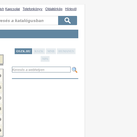
ish
Kapcsolat
Telefonkönyv
Oldaltérkép
Hírlevél
OSZK.HU
KSZK
MNB
HUMANUS
NPA
9
5
0
3
9
6