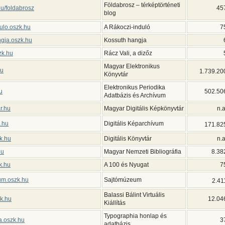
Földabrosz – térképtörténeti
hu/foldabrosz
45
blog
ulo.oszk.hu
A Rákoczi-induló
7
gja.oszk.hu
Kossuth hangja
zk.hu
Rácz Vali, a dizőz
Magyar Elektronikus
hu
1.739.20
Könyvtár
Elektronikus Periodika
u
502.50
Adatbázis és Archívum
r.hu
Magyar Digitális Képkönyvtár
n.a
k.hu
Digitális Képarchívum
171.82
k.hu
Digitális Könyvtár
n.a
hu
Magyar Nemzeti Bibliográfia
8.38
k.hu
A 100 és Nyugat
7
um.oszk.hu
Sajtómúzeum
2.41
Balassi Bálint Virtuális
zk.hu
12.04
Kiállítás
Typographia honlap és
a.oszk.hu
3
adatbázis