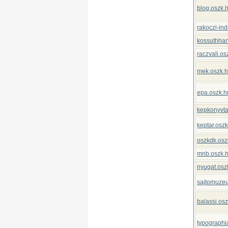
blog.oszk.
rakoczi-ind
kossuthhan
raczvali.os
mek.oszk.
epa.oszk.h
kepkonyvta
keptar.osz
oszkdk.osz
mnb.oszk.
nyugat.osz
sajtomuze
balassi.os
typographi