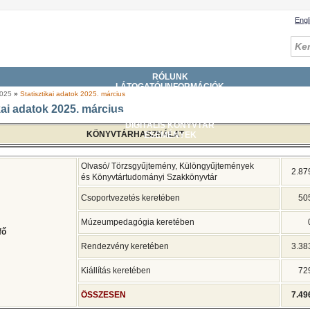
Engl
RÓLUNK
LÁTOGATÓI INFORMÁCIÓK
2025
»
Statisztikai adatok 2025. március
GYŰJTEMÉNYEK
SZOLGÁLTATÁSOK
kai adatok 2025. március
KATALÓGUSOK, ADATBÁZISOK
DIGITÁLIS KÖNYVTÁR
KÖNYVTÁRHASZNÁLAT
ESEMÉNYEK
Olvasó/ Törzsgyűjtemény, Különgyűjtemények
2.87
​és Könyvtártudományi Szakkönyvtár
Csoportvezetés keretében
50
Múzeumpedagógia keretében
fő
Rendezvény keretében
3.38
Kiállítás keretében
72
ÖSSZESEN
7.49